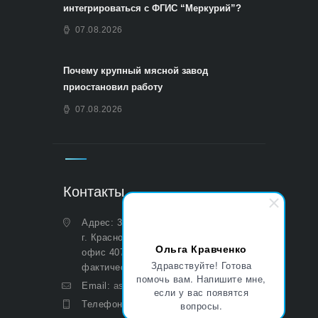
интегрироваться с ФГИС “Меркурий”?
07.08.2026
Почему крупный мясной завод
приостановил работу
07.08.2026
Контакты
Адрес: 350051, Краснодарский край,
г. Краснодар, ул. Дальняя, д. 27,
Ольга Кравченко
офис 407 (Юридический и
Здравствуйте! Готова
фактический)
помочь вам. Напишите мне,
Email:
asp@aoasp.ru
если у вас появятся
Телефон:
+7 (499) 380-83-05
вопросы.