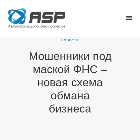
НОВОСТИ
Мошенники под
ГЛАВНАЯ
маской ФНС –
О КОМПАНИИ
ПРОДУКТЫ
новая схема
НОВОСТИ
обмана
КАРЬЕРА
ПАРТНЕРЫ
бизнеса
КОНТАКТЫ