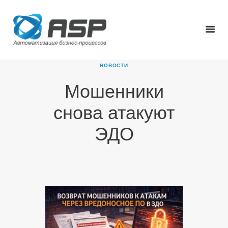
НОВОСТИ
Мошенники
ГЛАВНАЯ
снова атакуют
О КОМПАНИИ
ПРОДУКТЫ
ЭДО
НОВОСТИ
КАРЬЕРА
ПАРТНЕРЫ
КОНТАКТЫ