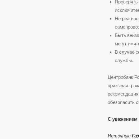
Проверять
исключител
Не реагиро
самопрово
Быть внима
могут имит
В случае с
службы.
Центробанк Ро
призывая граж
рекомендациям
обезопасить с
С уважением 
Источник:
Га