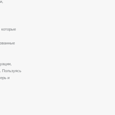
и,
, которые
рованные
уации,
. Пользуясь
ерь и