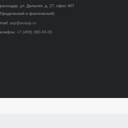
раснодар, ул. Дальняя, д. 27, офис 407
Юридический и фактический)
mail:
asp@aoasp.ru
елефон:
+7 (499) 380-83-05