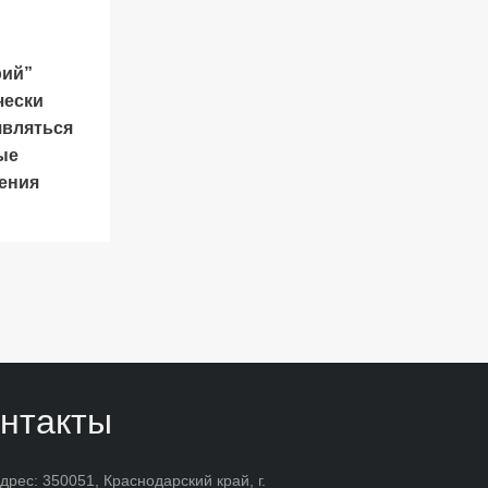
рий”
чески
являться
ые
ения
нтакты
дрес: 350051, Краснодарский край, г.