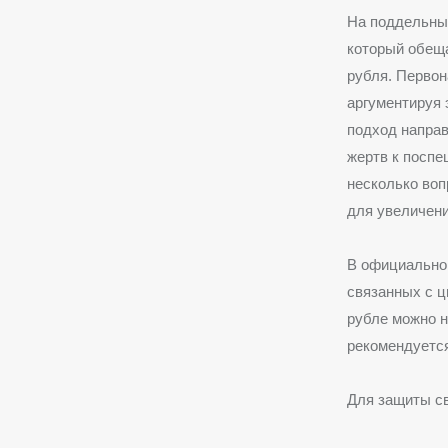
На поддельны
который обеща
рубля. Первон
аргументируя 
подход направ
жертв к поспе
несколько воп
для увеличени
В официальном
связанных с 
рубле можно н
рекомендуется
Для защиты св