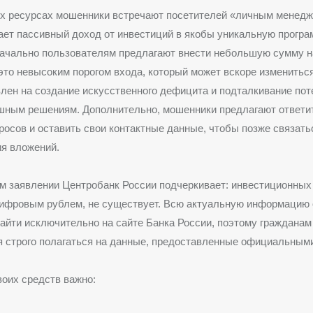
х ресурсах мошенники встречают посетителей «личным менедж
ет пассивный доход от инвестиций в якобы уникальную прогр
ачально пользователям предлагают внести небольшую сумму н
это невысоким порогом входа, который может вскоре измениться
лен на создание искусственного дефицита и подталкивание по
шным решениям. Дополнительно, мошенники предлагают ответи
росов и оставить свои контактные данные, чтобы позже связать
я вложений.
 заявлении Центробанк России подчеркивает: инвестиционных
цифровым рублем, не существует. Всю актуальную информацию
айти исключительно на сайте Банка России, поэтому гражданам
 строго полагаться на данные, предоставленные официальными
оих средств важно: