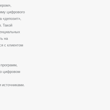
ером»,
амму цифрового
а «депозит»,
. Такой
тенциальных
ть на
ся с клиентом
 программ,
 о цифровом
 источниками.