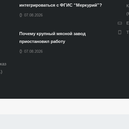
интегрироваться с ФГИС “Меркурий”?
К
(
07.08.2026
E
Т
Почему крупный мясной завод
приостановил работу
07.08.2026
иказ
.)