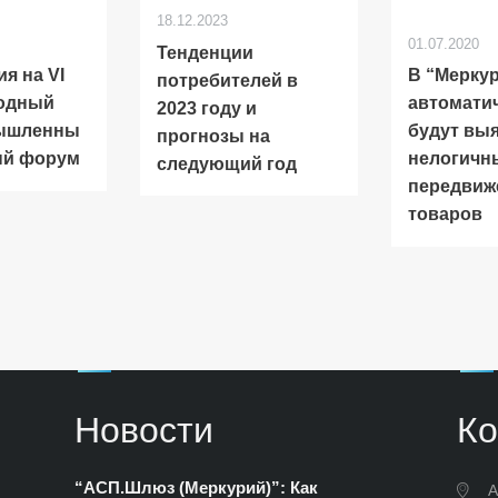
18.12.2023
01.07.2020
Тенденции
я на VI
В “Мерку
потребителей в
одный
автомати
2023 году и
ышленны
будут вы
прогнозы на
ый форум
нелогичн
следующий год
передвиж
товаров
Новости
Ко
“АСП.Шлюз (Меркурий)”: Как
А