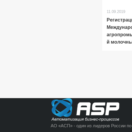
11.09.2019
Регистраци
Междунар
агропром
й молочн
АО «АСП» - один из лидеров России по