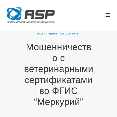
ВСЁ О МЕРКУРИЙ
,
ШТРАФЫ
Мошенничеств
ГЛАВНАЯ
о с
О КОМПАНИИ
ПРОДУКТЫ
ветеринарными
НОВОСТИ
сертификатами
КАРЬЕРА
ПАРТНЕРЫ
во ФГИС
КОНТАКТЫ
“Меркурий”