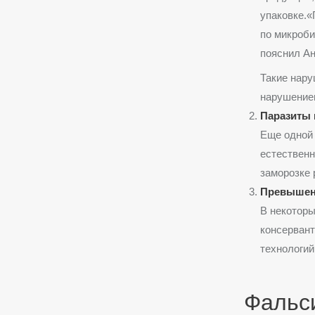
упаковке.«
по микроби
пояснил А
Такие нару
нарушением
Паразиты 
Еще одной 
естественн
заморозке 
Превышени
В некотор
консервант
технологий
Фальс