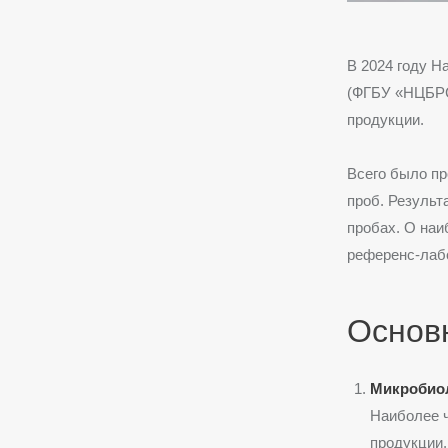
В 2024 году Н
(ФГБУ «НЦБРС
продукции.
Всего было пр
проб. Результ
пробах. О наи
референс-лаб
Основ
Микробио
Наиболее ч
продукции,