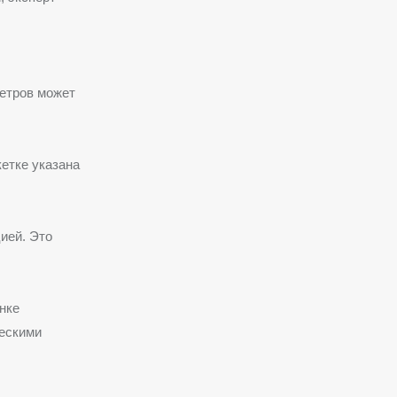
метров может
етке указана
ией. Это
нке
ческими