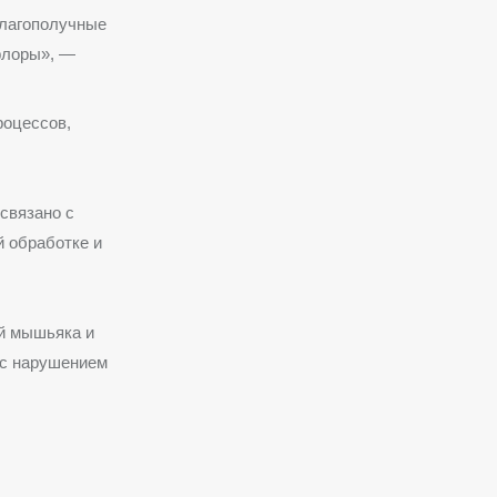
благополучные
флоры», —
роцессов,
связано с
 обработке и
й мышьяка и
и с нарушением