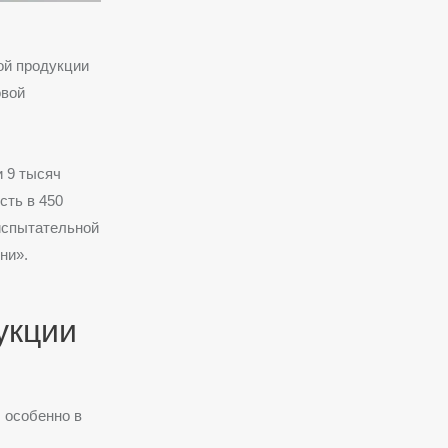
ой продукции
овой
и 9 тысяч
сть в 450
испытательной
ни».
укции
 особенно в