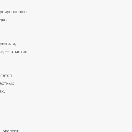
ервированную
дко
одители,
ь», — отметил
ляется
вестных
ах.
, эксперт