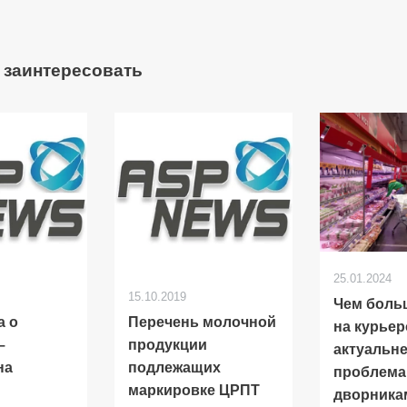
 заинтересовать
25.01.2024
15.10.2019
Чем боль
а о
Перечень молочной
на курьер
–
продукции
актуальн
на
подлежащих
проблема
маркировке ЦРПТ
дворника