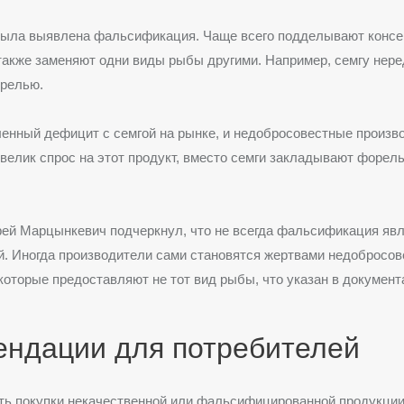
была выявлена фальсификация. Чаще всего подделывают конс
также заменяют одни виды рыбы другими. Например, семгу нере
релью.
енный дефицит с семгой на рынке, и недобросовестные произв
 велик спрос на этот продукт, вместо семги закладывают форел
ей Марцынкевич подчеркнул, что не всегда фальсификация яв
. Иногда производители сами становятся жертвами недобросо
которые предоставляют не тот вид рыбы, что указан в документ
ендации для потребителей
ь покупки некачественной или фальсифицированной продукции