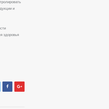
нтролировать
дукции и
ости
ля здоровья