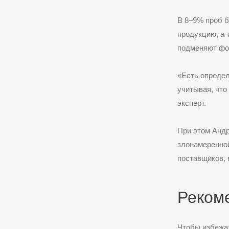
В 8–9% проб 
продукцию, а 
подменяют фо
«Есть определ
учитывая, что
эксперт.
При этом Андр
злонамеренной
поставщиков, 
Реком
Чтобы избежат