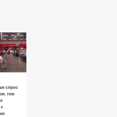
ше спрос
ов, тем
ее
 с
ми