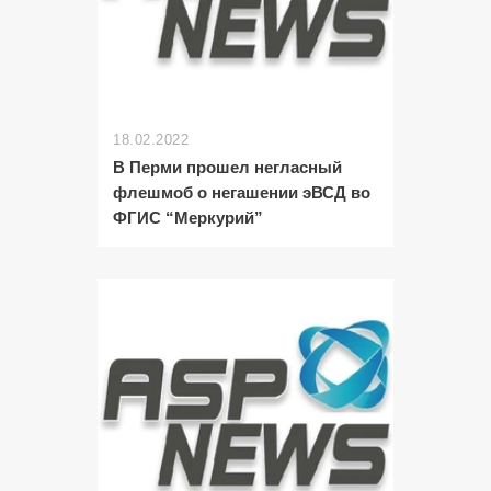
18.02.2022
В Перми прошел негласный
флешмоб о негашении эВСД во
ФГИС “Меркурий”