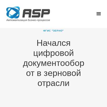
ФГИС "ЗЕРНО"
Начался
ГЛАВНАЯ
цифровой
О КОМПАНИИ
ПРОДУКТЫ
документообор
НОВОСТИ
от в зерновой
КАРЬЕРА
ПАРТНЕРЫ
отрасли
КОНТАКТЫ