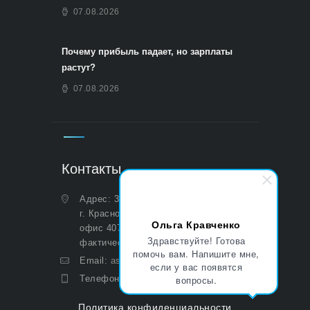
07.08.2026
Почему прибыль падает, но зарплаты
растут?
07.08.2026
Контакты
Адрес: 350051, Краснодарский край,
г. Краснодар, ул. Дальняя, д. 27,
Ольга Кравченко
офис 407 (Юридический и
Здравствуйте! Готова
фактический)
помочь вам. Напишите мне,
Email:
asp@aoasp.ru
если у вас появятся
вопросы.
Телефон:
+7 (499) 380-83-05
Политика конфиденциальности