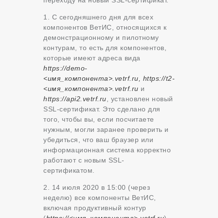
1. C сегодняшнего дня для всех
компонентов ВетИС, относящихся к
демонстрационному и пилотному
контурам, то есть для компонентов,
которые имеют адреса вида
https://demo-
<имя_компонента>.vetrf.ru, https://t2-
<имя_компонента>.vetrf.ru
и
https://api2.vetrf.ru
, установлен новый
SSL-сертификат. Это сделано для
того, чтобы вы, если посчитаете
нужным, могли заранее проверить и
убедиться, что ваш браузер или
информационная система корректно
работают с новым SSL-
сертификатом.
2. 14 июля 2020 в 15:00 (через
неделю) все компоненты ВетИС,
включая продуктивный контур
(
https://<имя_компонента>.vetrf.ru
),