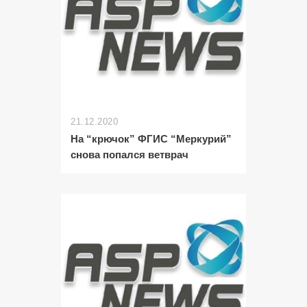
21.12.2020
На “крючок” ФГИС “Меркурий”
снова попался ветврач