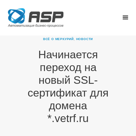
ВСЁ О МЕРКУРИЙ
,
НОВОСТИ
Начинается
ГЛАВНАЯ
переход на
О КОМПАНИИ
ПРОДУКТЫ
новый SSL-
НОВОСТИ
сертификат для
КАРЬЕРА
ПАРТНЕРЫ
домена
КОНТАКТЫ
*.vetrf.ru