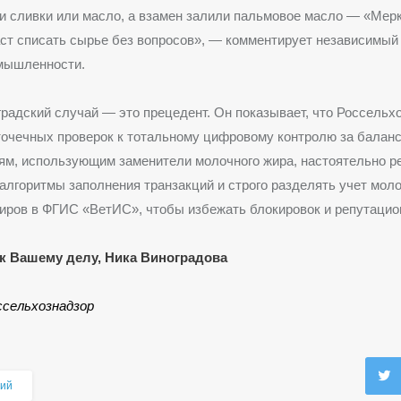
и сливки или масло, а взамен залили пальмовое масло — «Мер
аст списать сырье без вопросов», — комментирует независимый
мышленности.
градский случай — это прецедент. Он показывает, что Россельх
точечных проверок к тотальному цифровому контролю за балан
ям, использующим заменители молочного жира, настоятельно р
алгоритмы заполнения транзакций и строго разделять учет мол
ров в ФГИС «ВетИС», чтобы избежать блокировок и репутацио
к Вашему делу, Ника Виноградова
ссельхознадзор
ий