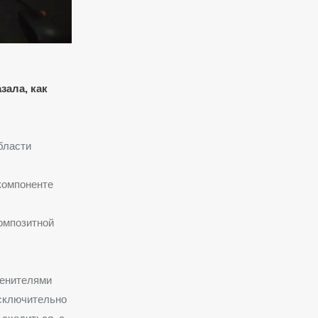
зала, как
бласти
компоненте
омпозитной
менителями
исключительно