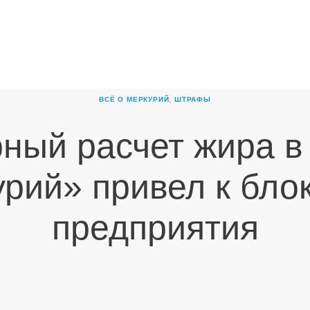
ГЛАВНАЯ
О
КОМПАНИИ
ВСЁ О МЕРКУРИЙ
,
ШТРАФЫ
ПРОДУКТЫ
ный расчет жира 
НОВОСТИ
КАРЬЕРА
рий» привел к бло
ПАРТНЕРЫ
предприятия
КОНТАКТЫ