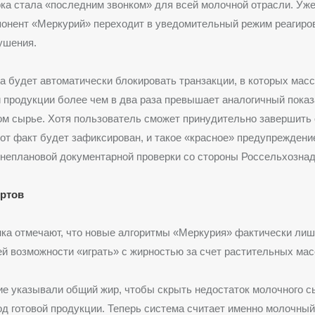
ка стала «последним звонком» для всей молочной отрасли. Уже
понент «Меркурий» переходит в уведомительный режим реагиро
ушения.
а будет автоматически блокировать транзакции, в которых мас
й продукции более чем в два раза превышает аналогичный показ
ом сырье. Хотя пользователь сможет принудительно завершить
тот факт будет зафиксирован, и такое «красное» предупреждени
неплановой документарной проверки со стороны Россельхознад
ертов
нка отмечают, что новые алгоритмы «Меркурия» фактически ли
й возможности «играть» с жирностью за счет растительных мас
е указывали общий жир, чтобы скрыть недостаток молочного с
д готовой продукции. Теперь система считает именно молочный