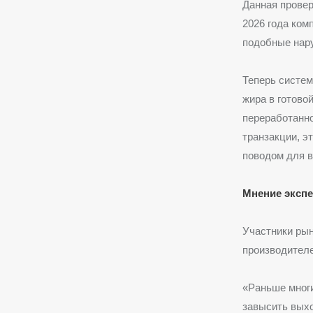
Данная провер
2026 года ком
подобные нар
Теперь систем
жира в готово
переработанн
транзакции, э
поводом для в
Мнение эксп
Участники ры
производителе
«Раньше многи
завысить выхо