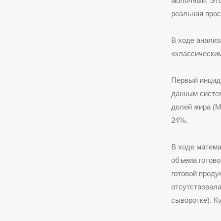
молочный. Это
реальная прос
В ходе анализ
«классическим
Первый инциде
данным систем
долей жира (М
24%.
В ходе матема
объема готово
готовой проду
отсутствовала
сыворотке). К