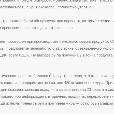
 привело к тому, что цифровой баланс жира в системе перестал
леживаемость сырья оказалась полностью утеряна.
а транзакций были обнаружены два варианта, которые специал
 примером пересортицы и потери сырья».
нт произошел при производстве белково-жирового продукта. С
ы, предприятие переработало 21,3 тонны обезжиренного молок
ДЖ) всего 0,11%. На выходе была получена 2,1 тонна продукта
тического расчета баланса было установлено, что для производ
го изделия предприятию не хватило 480 кг молочного жира. При
кции оказался меньше исходного сырья почти на 20 тонн, а в си
 какая-либо информация о вторичных продуктах переработки (н
уда исчезли тонны сырья и полтонны жира — осталось загадкой