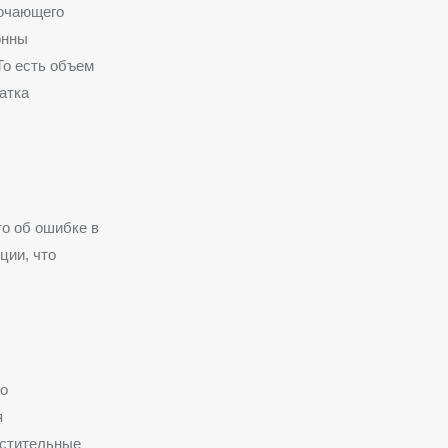
лючающего
онны
о есть объем
атка
о об ошибке в
ции, что
го
я
астительные