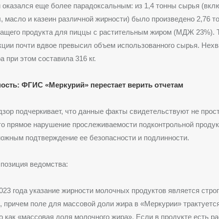
 оказался еще более парадоксальным: из 1,4 тонны сырья (вк
 масло и казеин различной жирности) было произведено 2,76 т
ащего продукта для пиццы с растительным жиром (МДЖ 23%). Т
кции почти вдвое превысил объем использованного сырья. Нехв
а при этом составила 316 кг.
ость: ФГИС «Меркурий» перестает верить отчетам
зор подчеркивает, что данные факты свидетельствуют не прост
то прямое нарушение прослеживаемости подконтрольной продук
ожным подтверждение ее безопасности и подлинности.
позиция ведомства:
023 года указание жирности молочных продуктов является стро
 причем поле для массовой доли жира в «Меркурии» трактуетс
 как «массовая доля молочного жира». Если в продукте есть р