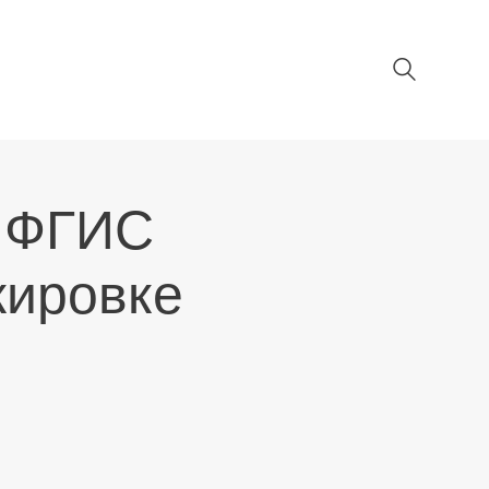
в ФГИС
кировке