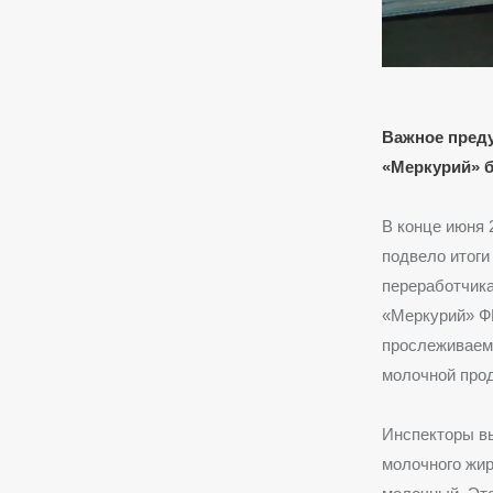
Важное преду
«Меркурий» б
В конце июня 
подвело итоги
переработчик
«Меркурий» Ф
прослеживаемо
молочной про
Инспекторы в
молочного жир