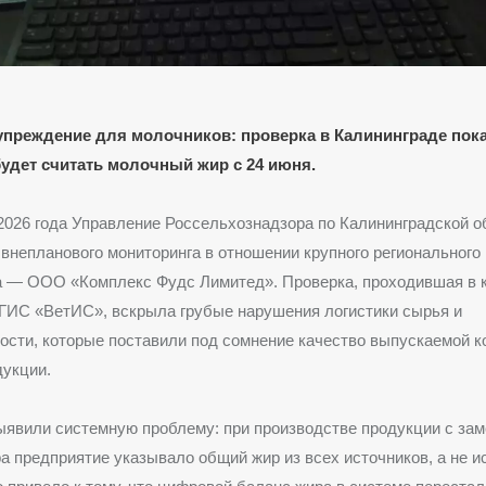
преждение для молочников: проверка в Калининграде пока
удет считать молочный жир с 24 июня.
2026 года Управление Россельхознадзора по Калининградской о
 внепланового мониторинга в отношении крупного регионального
а — ООО «Комплекс Фудс Лимитед». Проверка, проходившая в 
ГИС «ВетИС», вскрыла грубые нарушения логистики сырья и
сти, которые поставили под сомнение качество выпускаемой к
дукции.
ыявили системную проблему: при производстве продукции с за
а предприятие указывало общий жир из всех источников, а не 