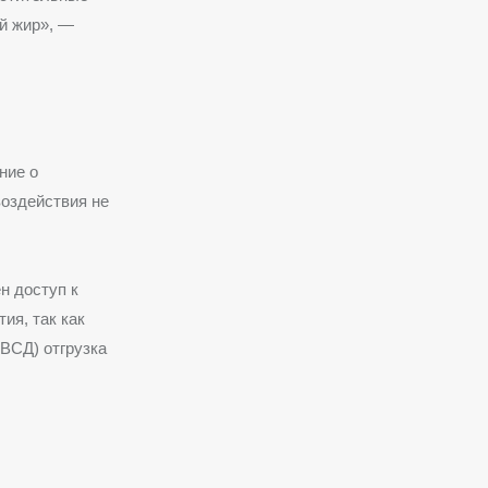
й жир», —
ние о
оздействия не
н доступ к
ия, так как
ВСД) отгрузка