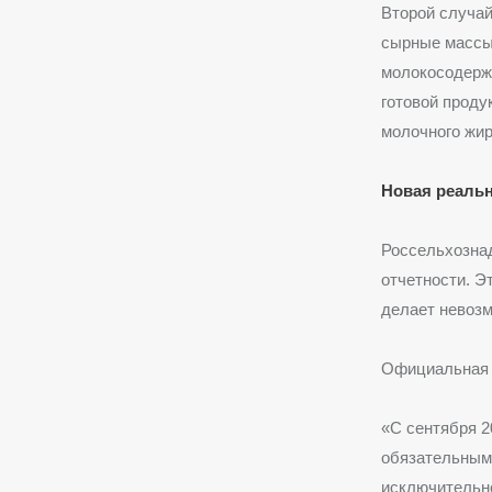
Второй случай
сырные массы,
молокосодерж
готовой проду
молочного жир
Новая реальн
Россельхознад
отчетности. Э
делает невозм
Официальная 
«С сентября 2
обязательным,
исключительно