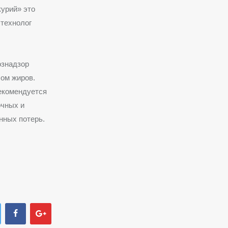
курий» это
 технолог
ознадзор
сом жиров.
екомендуется
очных и
нных потерь.