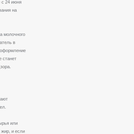
 с 24 июня
вания на
са молочного
атель в
 оформление
е станет
зора.
шают
ел.
ырья или
 жир, и если