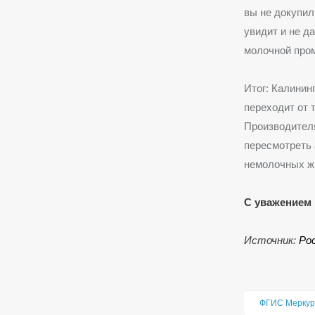
вы не докупил
увидит и не д
молочной про
Итог: Калинин
переходит от 
Производител
пересмотреть 
немолочных жи
С уважением 
Источник:
Ро
ФГИС Меркур