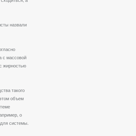
 сходиться, а
исты назвали
огласно
а с массовой
 с жирностью
ства такого
 этом объем
стеме
апример, о
 для системы.