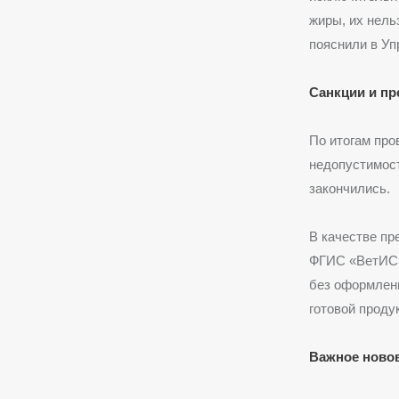
жиры, их нель
пояснили в Уп
Санкции и п
По итогам пр
недопустимост
закончились.
В качестве пр
ФГИС «ВетИС» 
без оформлен
готовой проду
Важное новов