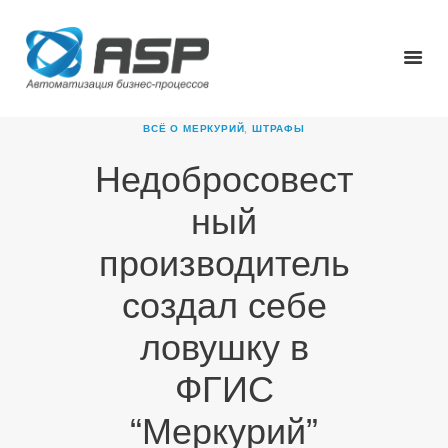
ВСЁ О МЕРКУРИЙ
,
ШТРАФЫ
Недобросовест
ГЛАВНАЯ
ный
О КОМПАНИИ
ПРОДУКТЫ
производитель
НОВОСТИ
создал себе
КАРЬЕРА
ПАРТНЕРЫ
ловушку в
КОНТАКТЫ
ФГИС
“Меркурий”