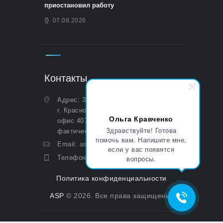
приостановил работу
07.08.2026
Контакты
Адрес: 350051, Краснодарский край,
г. Краснодар, ул. Дальняя, д. 27,
Ольга Кравченко
офис 407 (Юридический и
Здравствуйте! Готова
фактический)
помочь вам. Напишите мне,
Email:
asp@aoasp.ru
если у вас появятся
Телефон:
+7 (499) 380-83-05
вопросы.
Политика конфиденциальности
ASP
© 2026. Все права защищены.