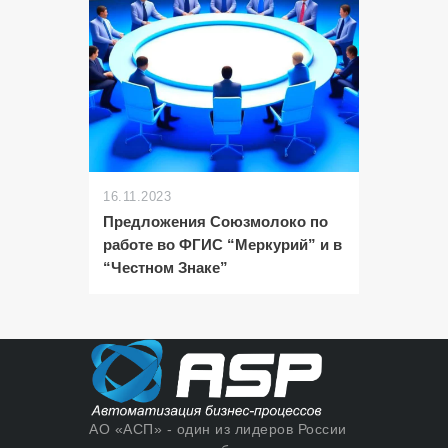
16.11.2023
Предложения Союзмолоко по
работе во ФГИС “Меркурий” и в
“Честном Знаке”
АО «АСП» - один из лидеров России