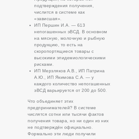
подтверждения получения,
числится в системе как
«зависшая».
ИП Першин И.А. — 613
непогашенных эВСД. В основном
на мясную, молочную и рыбную
продукцию, то есть на
скоропортящиеся товары с
высокими эпидемиологическими
рисками.
ИП Мерзляков А.В., ИП Патрина
А.Ю., ИП Якимова С.А. — у
каждого количество непогашенных
эВСД варьируется от 200 до 500.
Что объединяет этих
предпринимателей? В системе
числятся сотни или тысячи фактов
получения товара, но ни один из них
не подтверждён официально.
Формально эти люди получили