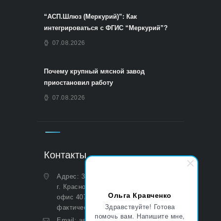
“АСП.Шлюз (Меркурий)”: Как
интегрироваться с ФГИС “Меркурий”?
07.08.2026
Почему крупный мясной завод
приостановил работу
07.08.2026
Контакты
Адрес: 350051, Краснодарский край,
г. Краснодар, ул. Дальняя, д. 27,
Ольга Кравченко
офис 407 (Юридический и
Здравствуйте! Готова
фактический)
помочь вам. Напишите мне,
Email:
asp@aoasp.ru