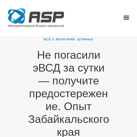
ВСЁ О МЕРКУРИЙ
,
ШТРАФЫ
Не погасили
ГЛАВНАЯ
эВСД за сутки
О КОМПАНИИ
ПРОДУКТЫ
— получите
НОВОСТИ
предостережен
КАРЬЕРА
ПАРТНЕРЫ
ие. Опыт
КОНТАКТЫ
Забайкальского
края