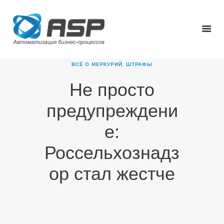
ВСЁ О МЕРКУРИЙ
,
ШТРАФЫ
Не просто
ГЛАВНАЯ
предупреждени
О КОМПАНИИ
ПРОДУКТЫ
е:
НОВОСТИ
Россельхознадз
КАРЬЕРА
ПАРТНЕРЫ
ор стал жестче
КОНТАКТЫ