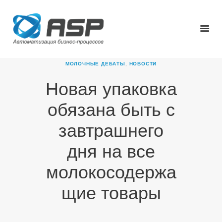
МОЛОЧНЫЕ ДЕБАТЫ
,
НОВОСТИ
Новая упаковка
ГЛАВНАЯ
обязана быть с
О КОМПАНИИ
ПРОДУКТЫ
завтрашнего
НОВОСТИ
дня на все
КАРЬЕРА
ПАРТНЕРЫ
молокосодержа
КОНТАКТЫ
щие товары