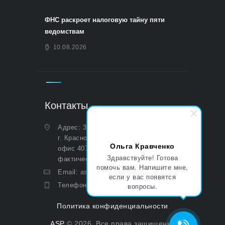
ФНС раскроет налоговую тайну пяти
ведомствам
10.08.2026
Контакты
Адрес: 350051, Краснодарский край,
г. Краснодар, ул. Дальняя, д. 27,
Ольга Кравченко
офис 407 (Юридический и
Здравствуйте! Готова
фактический)
помочь вам. Напишите мне,
Email:
asp@aoasp.ru
если у вас появятся
Телефон:
+7 (499) 380-83-05
вопросы.
Политика конфиденциальности
ASP
© 2026. Все права защищены.