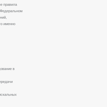
ые правила
а Федеральном
ний,
то именно
ование в
ередачи
искальных