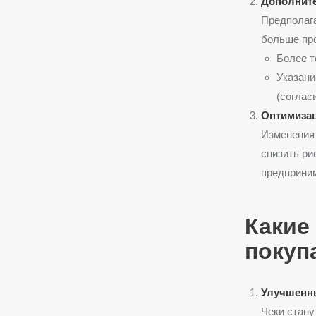
Дополните
Предполага
больше про
Более т
Указани
(соглас
Оптимизац
Изменения 
снизить ри
предприни
Какие
покуп
Улучшенн
Чеки стану