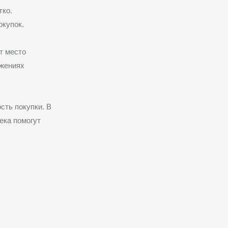
тко.
окупок.
т место
ожениях
сть покупки. В
ека помогут