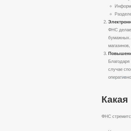
Информа
Разделе
Электронн
ФНС делает
бумажных. 
магазинов,
Повышение
Благодаря 
случае спо
оперативно
Какая
ФНС стремитс