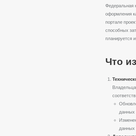
Федеральная н
оформления ка
портале проек
способных зат
планируется и
Что и
Техническ
Владельцам
соответств
Обновле
данных 
Изменен
данных 