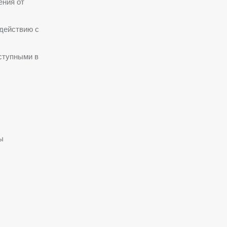
ения от
одействию с
ступными в
ы