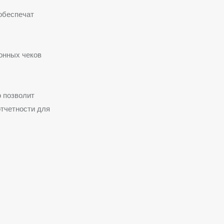
обеспечат
онных чеков
 позволит
отчетности для