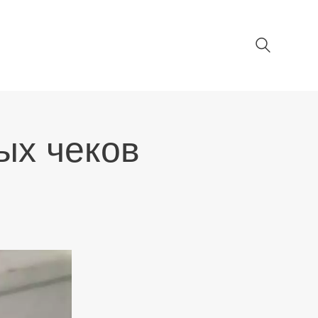
ых чеков