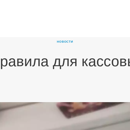
ГЛАВНАЯ
О
КОМПАНИИ
НОВОСТИ
ПРОДУКТЫ
равила для кассов
НОВОСТИ
КАРЬЕРА
ПАРТНЕРЫ
КОНТАКТЫ