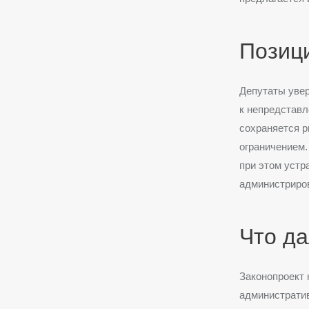
Позиц
Депутаты увер
к непредставл
сохраняется р
ограничением.
при этом уст
администриро
Что д
Законопроект 
административ