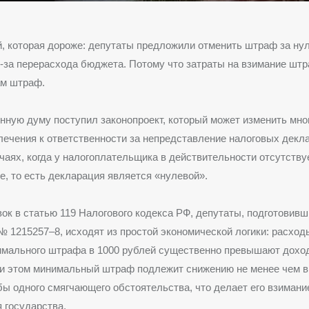
, которая дороже: депутаты предложили отменить штраф за ну
-за перерасхода бюджета. Потому что затраты на взимание шт
м штраф.
нную думу поступил законопроект, который может изменить мн
лечения к ответственности за непредставление налоговых декл
учаях, когда у налогоплательщика в действительности отсутств
те, то есть декларация является «нулевой».
ок в статью 119 Налогового кодекса РФ, депутаты, подготовивш
№ 1215257–8, исходят из простой экономической логики: расхо
имального штрафа в 1000 рублей существенно превышают доход
и этом минимальный штраф подлежит снижению не менее чем в 
бы одного смягчающего обстоятельства, что делает его взиман
 государства.