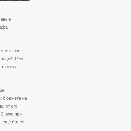
левые
рафа
оголетнюю
араций. Речь
ует сумма
ие
ды бюджета на
ы от его
2 раза при
ие ещё более