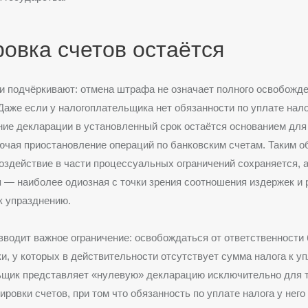
овка счетов остаётся
 подчёркивают: отмена штрафа не означает полного освобожде
Даже если у налогоплательщика нет обязанности по уплате нало
ие декларации в установленный срок остаётся основанием для
ючая приостановление операций по банковским счетам. Таким о
оздействие в части процессуальных ограничений сохраняется, 
— наиболее одиозная с точки зрения соотношения издержек и 
к упразднению.
вводит важное ограничение: освобождаться от ответственности 
и, у которых в действительности отсутствует сумма налога к уп
ьщик представляет «нулевую» декларацию исключительно для т
ировки счетов, при том что обязанность по уплате налога у него