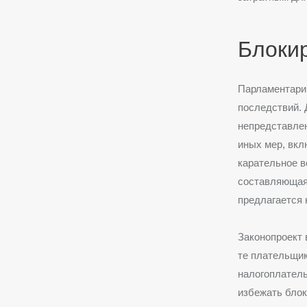
Блокир
Парламентарии
последствий. 
непредставлен
иных мер, вкл
карательное в
составляющая 
предлагается 
Законопроект 
те плательщик
налогоплател
избежать блок