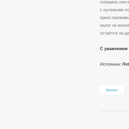
поправок они 
с нулевыми по
приостановивш
налог не возн
остаётся за д
С уважением 
Источник:
Ret
Бизнес