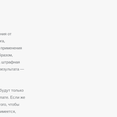
ния от
га,
 применения
бразом,
а штрафная
результата —
будут только
лате. Если же
ого, чтобы
 имеется,