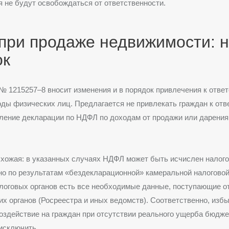
я не будут освобождаться от ответственности.
при продаже недвижимости: 
ок
№ 1215257–8 вносит изменения и в порядок привлечения к ответ
оды физических лиц. Предлагается не привлекать граждан к отв
ление декларации по НДФЛ по доходам от продажи или дарени
схожая: в указанных случаях НДФЛ может быть исчислен налог
о по результатам «бездекларационной» камеральной налоговой
алоговых органов есть все необходимые данные, поступающие о
х органов (Росреестра и иных ведомств). Соответственно, изб
оздействие на граждан при отсутствии реального ущерба бюдже
исключить.