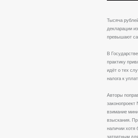
Тысяча рублей
декларации из
превышают са
В Государстве
практику прив
идёт о тех сл
налога к упла
Авторы поправ
законопроект 
взимание мин
взыскания. Пр
наличии хотя 
затратным для