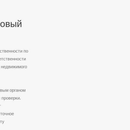
новый
ственности по
етственности
я недвижимого
овым органом
 проверки.
т
ыточное
ту