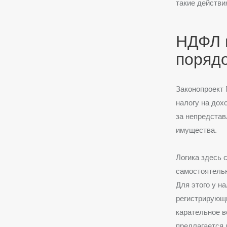
такие действи
НДФЛ 
поряд
Законопроект 
налогу на дох
за непредстав
имущества.
Логика здесь 
самостоятельн
Для этого у н
регистрирующи
карательное в
предлагается 