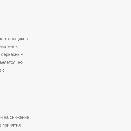
оплательщиков
азателях
я серьёзным
аняется, но
е с
й на снижение
е принятия