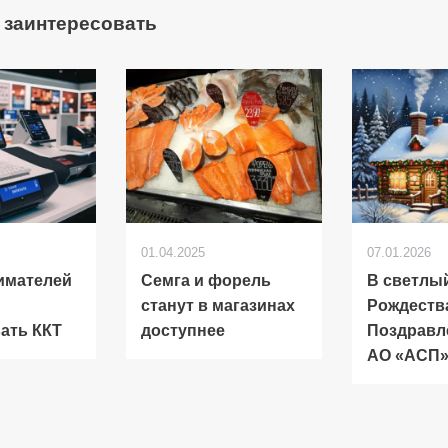
 заинтересовать
01.04.2025
07.01.2026
имателей
Семга и форель
В светлы
станут в магазинах
Рождеств
ать ККТ
доступнее
Поздравл
АО «АСП