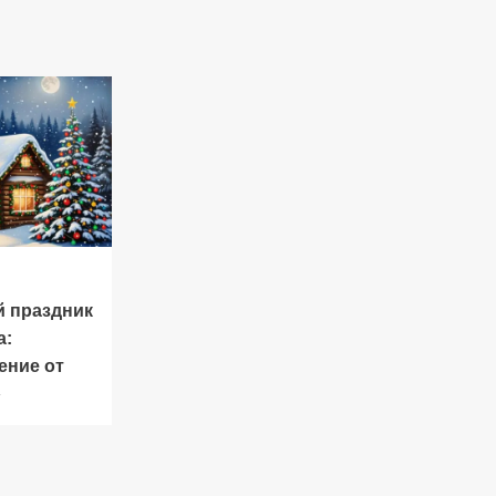
й праздник
а:
ение от
»