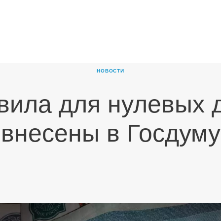
ГЛАВНАЯ
О
КОМПАНИИ
НОВОСТИ
ПРОДУКТЫ
вила для нулевых 
НОВОСТИ
КАРЬЕРА
внесены в Госдуму
ПАРТНЕРЫ
КОНТАКТЫ