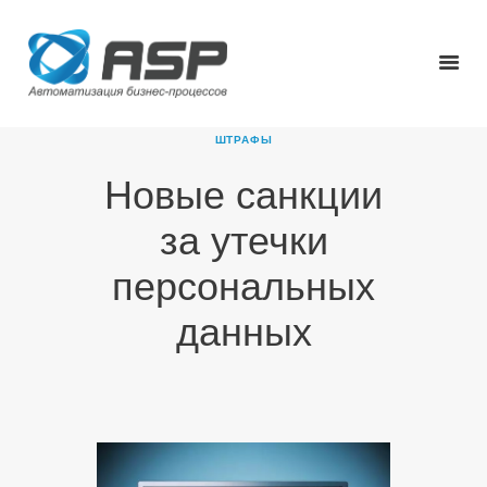
ШТРАФЫ
Новые санкции
ГЛАВНАЯ
за утечки
О КОМПАНИИ
ПРОДУКТЫ
персональных
НОВОСТИ
данных
КАРЬЕРА
ПАРТНЕРЫ
КОНТАКТЫ