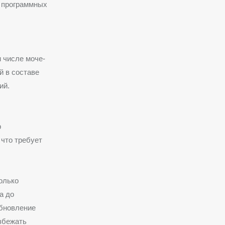
 программных
 числе моче-
й в составе
ий.
р
 что требует
олько
а до
обновление
збежать