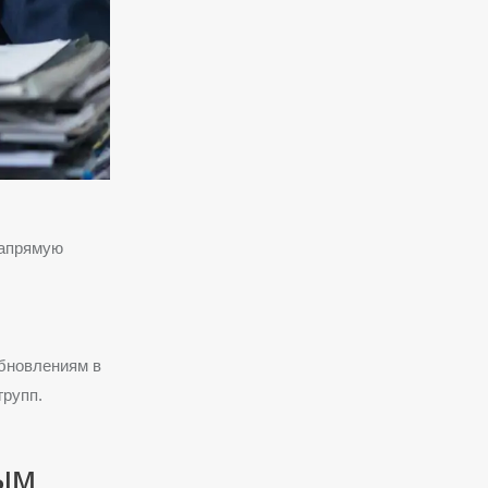
напрямую
обновлениям в
групп.
ым