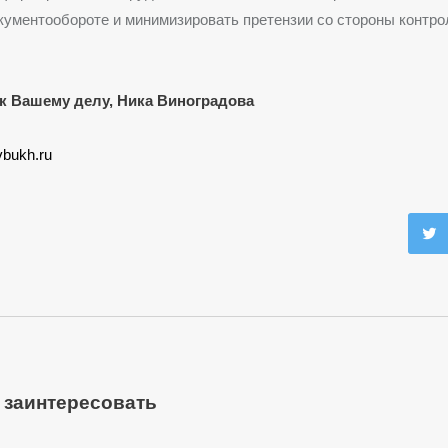
кументообороте и минимизировать претензии со стороны контр
к Вашему делу, Ника Виноградова
vbukh.ru
 заинтересовать