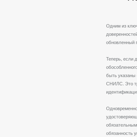
Одним из клю
доверенностей
обновленный п
Теперь, если 
обособленного
быть указаны 
СНИЛС. Это т
идентификацию
Одновременно
удостоверяющ
обязательными
обязанность 