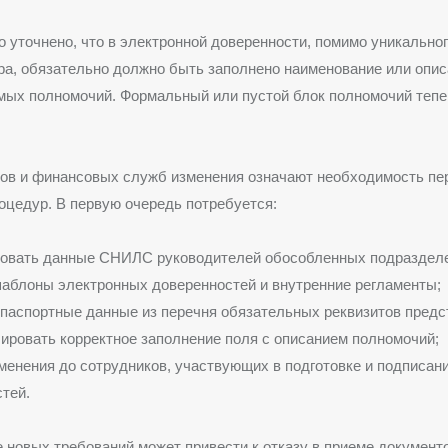
 уточнено, что в электронной доверенности, помимо уникально
а, обязательно должно быть заполнено наименование или опи
мых полномочий. Формальный или пустой блок полномочий тепе
ров и финансовых служб изменения означают необходимость пе
оцедур. В первую очередь потребуется:
ровать данные СНИЛС руководителей обособленных подразделе
аблоны электронных доверенностей и внутренние регламенты;
паспортные данные из перечня обязательных реквизитов предс
ировать корректное заполнение поля с описанием полномочий;
менения до сотрудников, участвующих в подготовке и подписан
тей.
 новых требований может привести к отказу в приеме документо