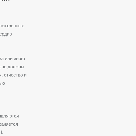
электронных
вердив
а или иного
льно должны
, отчество и
ную
являются
раняется
Н.