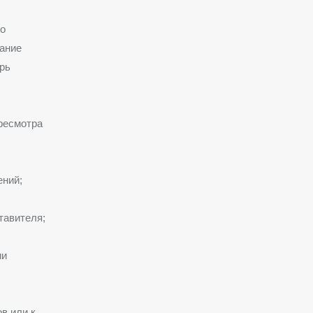
го
сание
рь
ресмотра
ний;
тавителя;
ии
в или к