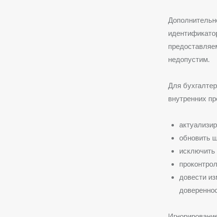
Дополнительно
идентификатор
предоставляе
недопустим.
Для бухгалте
внутренних пр
актуализи
обновить ш
исключить 
проконтрол
довести из
довереннос
Игнорирование