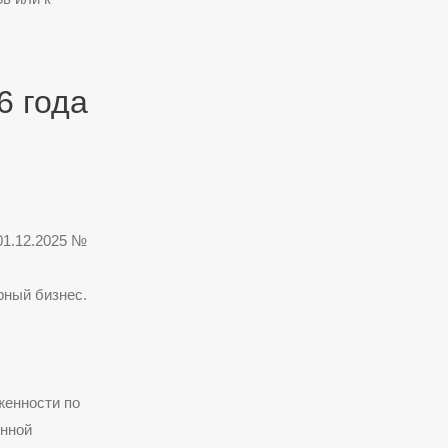
6 года
01.12.2025 №
рный бизнес.
женности по
енной