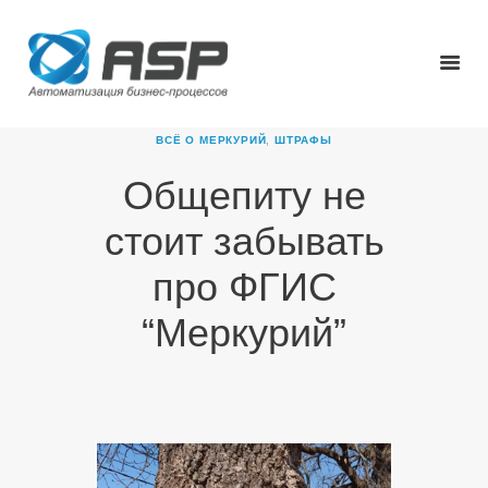
ВСЁ О МЕРКУРИЙ
,
ШТРАФЫ
Общепиту не
ГЛАВНАЯ
стоит забывать
О КОМПАНИИ
ПРОДУКТЫ
про ФГИС
НОВОСТИ
“Меркурий”
КАРЬЕРА
ПАРТНЕРЫ
КОНТАКТЫ