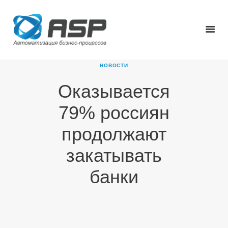
НОВОСТИ
Оказывается
ГЛАВНАЯ
79% россиян
О КОМПАНИИ
ПРОДУКТЫ
продолжают
НОВОСТИ
закатывать
КАРЬЕРА
ПАРТНЕРЫ
банки
КОНТАКТЫ