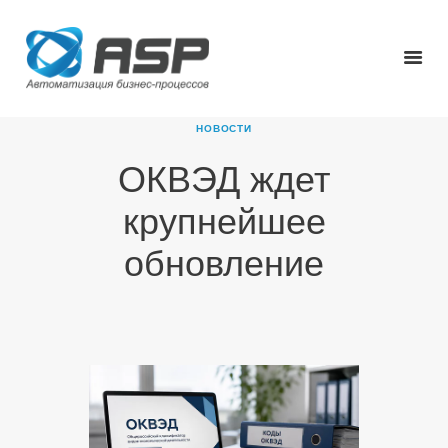
НОВОСТИ
ОКВЭД ждет
ГЛАВНАЯ
крупнейшее
О КОМПАНИИ
ПРОДУКТЫ
обновление
НОВОСТИ
КАРЬЕРА
ПАРТНЕРЫ
КОНТАКТЫ