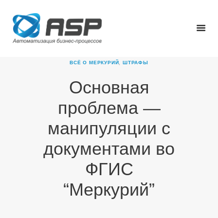
ВСЁ О МЕРКУРИЙ
,
ШТРАФЫ
Основная
ГЛАВНАЯ
проблема —
О КОМПАНИИ
ПРОДУКТЫ
манипуляции с
НОВОСТИ
документами во
КАРЬЕРА
ПАРТНЕРЫ
ФГИС
КОНТАКТЫ
“Меркурий”