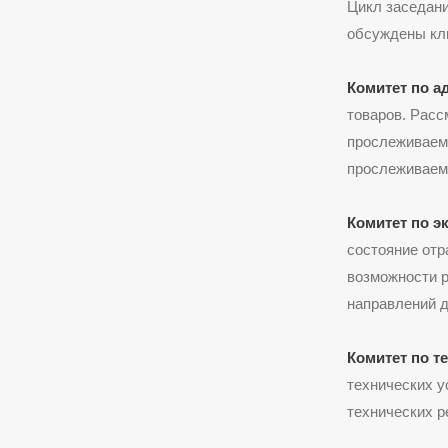
Цикл заседани
обсуждены кл
Комитет по 
товаров. Расс
прослеживаемо
прослеживаемо
Комитет по э
состояние отр
возможности р
направлений д
Комитет по т
технических у
технических р