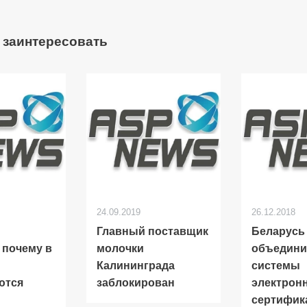
 заинтересовать
24.09.2019
26.12.2018
Главный поставщик
Беларусь
 почему в
молочки
объедин
Калининграда
системы
ются
заблокирован
электрон
сертифик