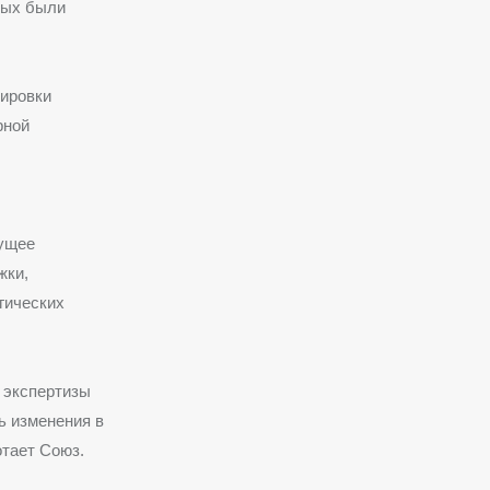
рых были
кировки
рной
ущее
жки,
гических
 экспертизы
ь изменения в
отает Союз.