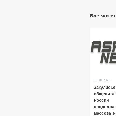
Вас может
16.10.2023
Закулисье
общепита:
России
продолжа
массовые