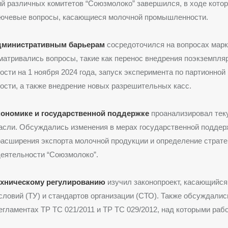
й различных комитетов “Союзмолоко” завершился, в ходе кото
ючевые вопросы, касающиеся молочной промышленности.
административным барьерам
сосредоточился на вопросах мар
матривались вопросы, такие как перенос внедрения поэкземпля
сти на 1 ноября 2024 года, запуск эксперимента по партионной
сти, а также внедрение новых разрешительных касс.
кономике и государственной поддержке
проанализировал тек
асли. Обсуждались изменения в мерах государственной поддер
асширения экспорта молочной продукции и определение страте
еятельности “Союзмолоко”.
ехническому регулированию
изучил законопроект, касающийся
словий (ТУ) и стандартов организации (СТО). Также обсуждалис
егламентах ТР ТС 021/2011 и ТР ТС 029/2012, над которыми раб