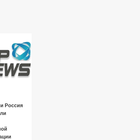
 и Россия
или
ной
ации