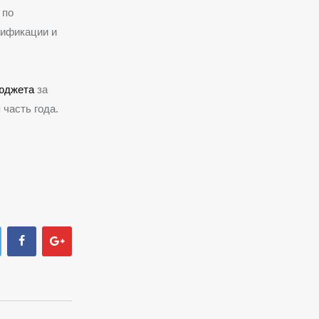
 по
сификации и
бюджета
за
 часть года.