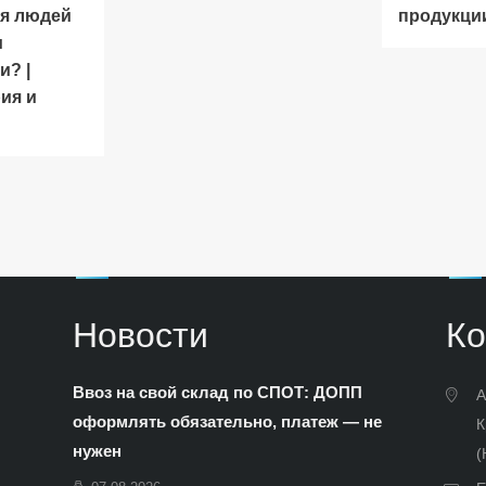
я людей
продукци
и
и? |
ия и
Новости
Ко
Ввоз на свой склад по СПОТ: ДОПП
А
оформлять обязательно, платеж — не
К
нужен
(