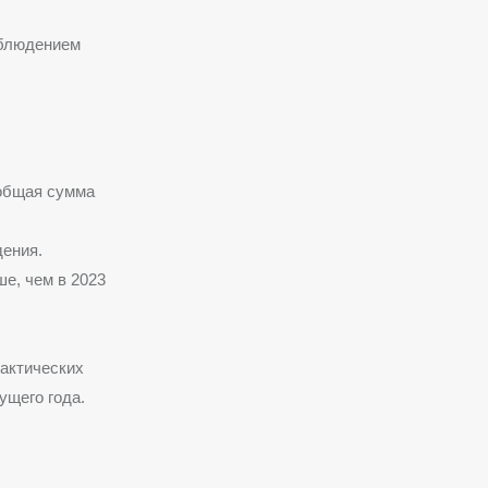
облюдением
 общая сумма
ения.
е, чем в 2023
лактических
ущего года.