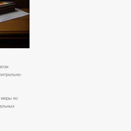
атах
онтрольно-
 меры по
уальных