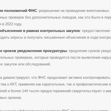
ие полномочий ФНС
: разрешение на проведение внеплановых
ных проверок без дополнительных поводов, как это было в пер
 в 2022 году.
объяснения в рамках контрольных закупок
: предоставление
одить опросы и получать письменные объяснения в ходе контр
е сроков уведомления прокуратуры
: продление сроков увед
ельных проверках, которые проводятся после выявления нару
х закупок или обследований.
да демонстрируют, что ФНС продолжает активно контролироват
тва о ККТ, применяя как карательные, так и профилактические
блей и более 144 тысяч предостережений свидетельствуют о м
вых органов.
овышения эффективности контроля ФНС предлагает расширить 