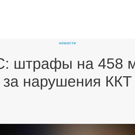
ГЛАВНАЯ
О
КОМПАНИИ
НОВОСТИ
ПРОДУКТЫ
: штрафы на 458 
НОВОСТИ
КАРЬЕРА
за нарушения ККТ
ПАРТНЕРЫ
КОНТАКТЫ