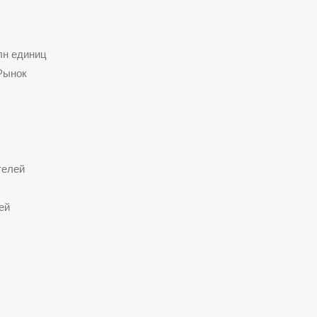
лн единиц
 Рынок
телей
ей