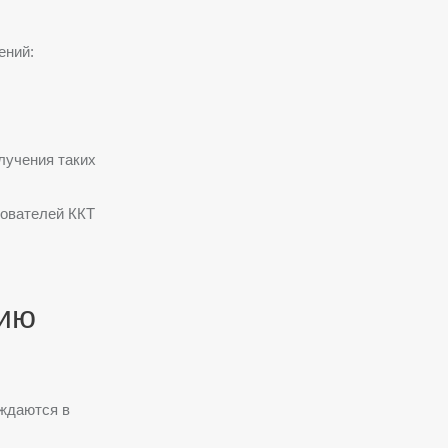
ений:
лучения таких
зователей ККТ
нию
уждаются в