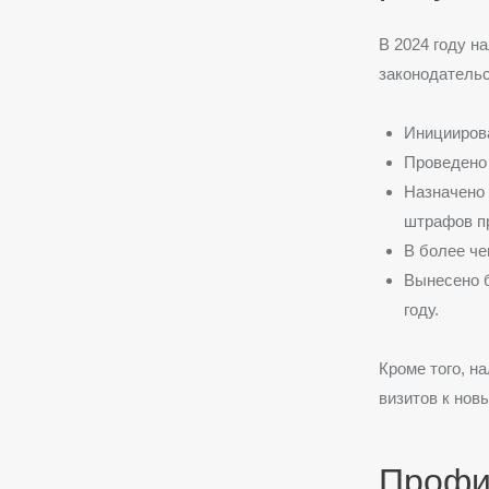
В 2024 году н
законодательс
Инициирова
Проведено 
Назначено 
штрафов пр
В более че
Вынесено б
году.
Кроме того, н
визитов к нов
Профи