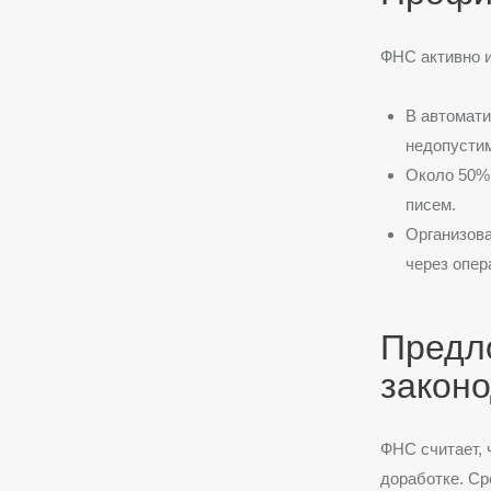
ФНС активно 
В автомати
недопусти
Около 50% 
писем.
Организов
через опер
Предл
закон
ФНС считает, 
доработке. Ср