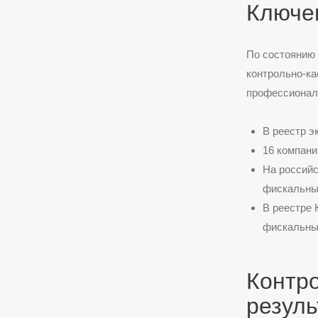
Ключе
По состоянию 
контрольно-ка
профессионал
В реестр э
16 компани
На российс
фискальны
В реестре 
фискальны
Контр
резул