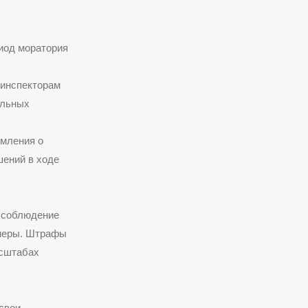
иод моратория
 инспекторам
ольных
омления о
шений в ходе
ь соблюдение
 меры. Штрафы
асштабах
свои