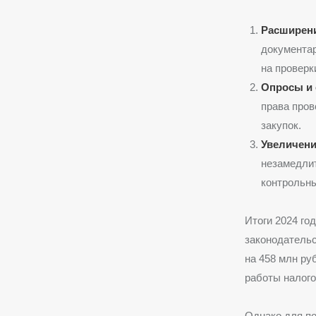
Расширен
документар
на проверки
Опросы и 
права пров
закупок.
Увеличени
незамедлит
контрольны
Итоги 2024 го
законодательс
на 458 млн ру
работы налого
Однако для п