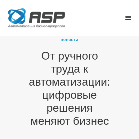
НОВОСТИ
От ручного
ГЛАВНАЯ
труда к
О КОМПАНИИ
ПРОДУКТЫ
автоматизации:
НОВОСТИ
цифровые
КАРЬЕРА
ПАРТНЕРЫ
решения
КОНТАКТЫ
меняют бизнес