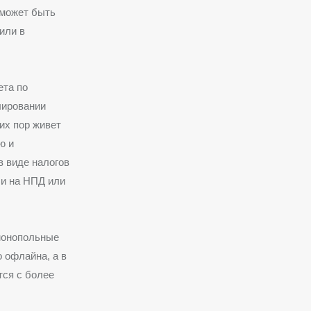
 может быть
или в
ета по
лировании
их пор живет
ю и
в виде налогов
ли на НПД или
монопольные
 офлайна, а в
тся с более