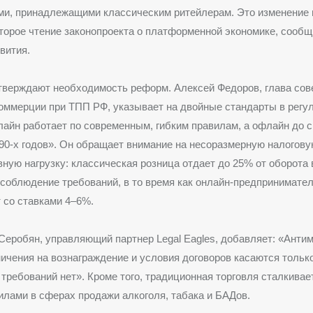
ми, принадлежащими классическим ритейлерам. Это изменение
торое чтение законопроекта о платформенной экономике, сообщ
вития.
верждают необходимость реформ. Алексей Федоров, глава сов
оммерции при ТПП РФ, указывает на двойные стандарты в регу
лайн работает по современным, гибким правилам, а офлайн до с
90-х годов». Он обращает внимание на несоразмерную налогову
ную нагрузку: классическая розница отдает до 25% от оборота 
 соблюдение требований, в то время как онлайн-предпринимате
 со ставками 4–6%.
еробян, управляющий партнер Legal Eagles, добавляет: «Анти
ничения на вознаграждение и условия договоров касаются только
 требований нет». Кроме того, традиционная торговля сталкивае
илами в сферах продажи алкоголя, табака и БАДов.