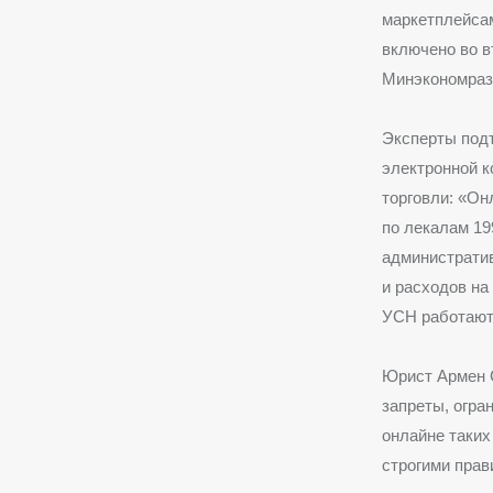
маркетплейса
включено во в
Минэкономраз
Эксперты подт
электронной к
торговли: «Он
по лекалам 19
административ
и расходов на
УСН работают
Юрист Армен С
запреты, огра
онлайне таких
строгими прав