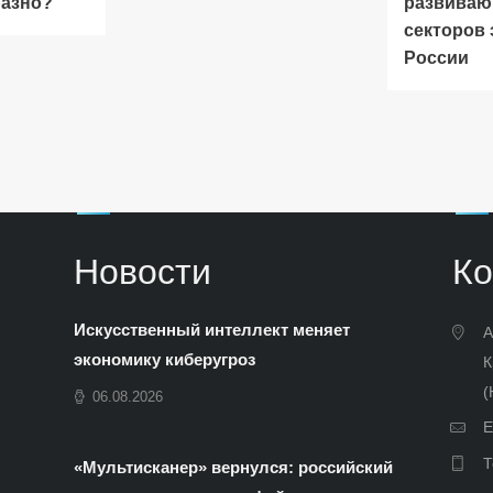
разно?
развиваю
секторов
России
Новости
Ко
Искусственный интеллект меняет
А
экономику киберугроз
К
(
06.08.2026
E
Т
«Мультисканер» вернулся: российский