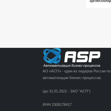
целесооб
АО «АСП» - один из лидеров России по
автоматизации бизнес-процессов.
(до 31.01.2021 - ЗАО "АСП")
ИНН 2308178417