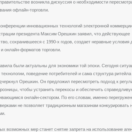
правительстве возникла дискуссия о необходимости пересмотр
вания офлайн-торговли.
Конференции инновационных технологий электронной коммерци
страции президента Максим Орешкин заявил, что действующее
тво, сохранившееся с 1990-х годов, создает неравные условия 
и онлайн-форматов торговли.
авила были актуальны для экономики той эпохи. Сегодня ситуа
технологии, поведение потребителей и сама структура ритейла
дчеркнул Орешкин. Он предложил пересмотреть подход к регу
розницы, чтобы устранить перекосы и обеспечить справедлив
ивающимся онлайн-сектором. По его словам, именно перегруже
верками не позволяет традиционным магазинам конкурировать 
ми.
ых возможных мер станет снятие запрета на использование аге