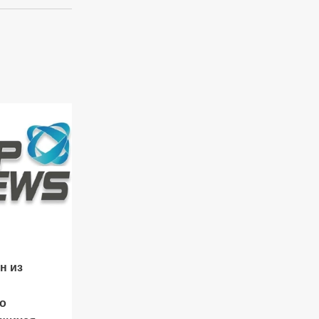
н из
о