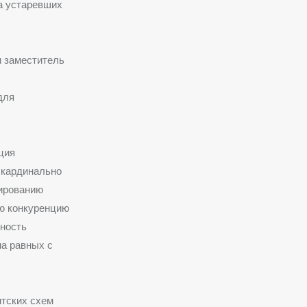
а устаревших
и заместитель
для
ция
 кардинально
лированию
ую конкуренцию
нность
на равных с
нтских схем