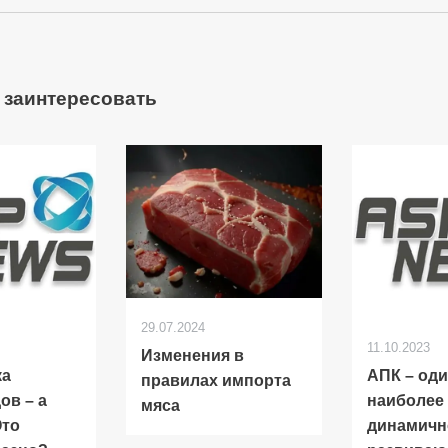
 заинтересовать
29.07.2024
11.10.2023
Изменения в
ка
АПК – оди
правилах импорта
ов – а
наиболее
мяса
Это
динамичн