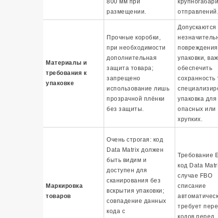
800 мм при
крупногабар
размещении.
отправлений
Допускаются
Прочные коробки,
незначитель
при необходимости
повреждения
дополнительная
упаковки, ва
Материалы и
защита товара;
обеспечить
требования к
запрещено
сохранность 
упаковке
использование лишь
специализир
прозрачной плёнки
упаковка для
без защиты.
опасных или
хрупких.
Очень строгая: код
Data Matrix должен
Требование 
быть видим и
код Data Matr
доступен для
случае FBO
сканирования без
Маркировка
списание
вскрытия упаковки;
товаров
автоматическ
совпадение данных
требует пер
кода с
кодов перед