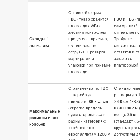
Основной формат —
FBO (товар хранится
FBO и FBS (
на складах WB) с
сам хранит/
жёстким контролем
отправляет).
Склады /
процессов: приемка,
Требуется
логистика
складирование,
синхронизац
отгрузка. Проверка
остатков и с
маркировки и
заказов с
упаковки при приемке
платформой.
на складе.
Ограничения по FBO
Стандартны
— короба до
размеры до
1
примерно
80 × … см
× 60 см
(FBS)
(строгие пределы
× 80 × 80 см
(
Максимальные
сумм сторон/веса в
вес до
25 кг
размеры и вес
разных категориях),
(стандарт), 
коробок
требования к
крупные раз
европаллетам 1200 ×
допустимы д