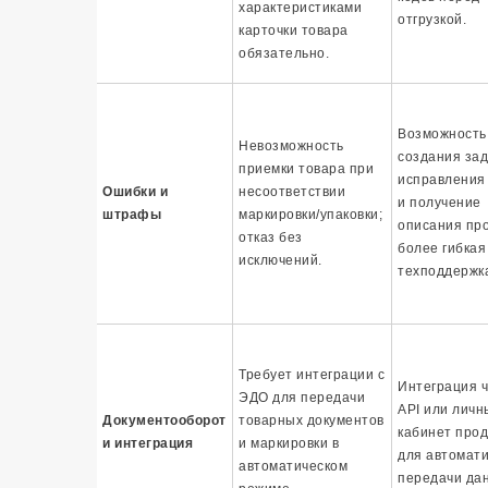
характеристиками
отгрузкой.
карточки товара
обязательно.
Возможность
Невозможность
создания за
приемки товара при
исправления
Ошибки и
несоответствии
и получение
штрафы
маркировки/упаковки;
описания пр
отказ без
более гибкая
исключений.
техподдержк
Требует интеграции с
Интеграция 
ЭДО для передачи
API или личн
Документооборот
товарных документов
кабинет про
и интеграция
и маркировки в
для автомат
автоматическом
передачи да