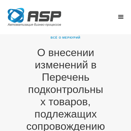
ВСЁ О МЕРКУРИЙ
О внесении
ГЛАВНАЯ
изменений в
О КОМПАНИИ
ПРОДУКТЫ
Перечень
НОВОСТИ
подконтрольны
КАРЬЕРА
ПАРТНЕРЫ
х товаров,
КОНТАКТЫ
подлежащих
сопровождению