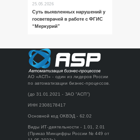
25.05.2026
Суть выявленных нарушений у
госветврачей в работе с ФГИС
“Меркурий”
АО «АСП» - один из лидеров России
по автоматизации бизнес-процессов.
(до 31.01.2021 - ЗАО "АСП")
ИНН 2308178417
Основной код ОКВЭД - 62.02
Виды ИТ-деятельности - 1.01, 2.01
(Приказ Минцифры России № 449 от