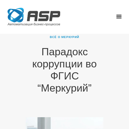
ВСЁ О МЕРКУРИЙ
Парадокс
ГЛАВНАЯ
коррупции во
О КОМПАНИИ
ПРОДУКТЫ
ФГИС
НОВОСТИ
“Меркурий”
КАРЬЕРА
ПАРТНЕРЫ
КОНТАКТЫ