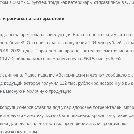
фом в 500 тыс. рублей, тогда как ветеринары отправились в СИ
ы и региональные параллели
 года была арестована заведующая Большесосновской участков
лечебницей. Она призналась в получении 1,04 млн рублей за 
2019–2023 годах. Параллельно продолжается рассмотрение дел
 СББЖ, обвиняемого в шести взятках на 869,5 тыс. рублей.
е единична. Ранее издание «Ветеринария и жизнь» сообщало о 
де ведущий ветврач получил 112 тыс. рублей за незаконную выд
 на мясную и молочную продукцию.
коррупционеров ставила под удар здоровье потребителей: мясо
итарную экспертизу, могло быть опасным. Кроме того, такие с
вия для бизнеса, где честные предприниматели проигрывают
тным конкурентам.