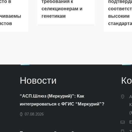
сто в
требования к
подтверд
селекционерам и
соответс
ачиваемы
генетикам
высоким
истов
стандарт
Новости
Ко
“АСП.Шлюз (Меркурий)”: Как
А
интегрироваться с ФГИС “Меркурий”?
К
(
07.08.2026
E
Т