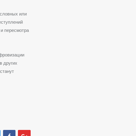
условных или
еступлений
 и пересмотра
ифровизации
в других
 станут