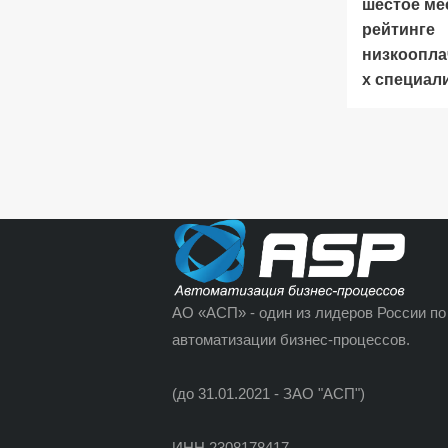
шестое ме
рейтинге
низкоопл
х специал
АО «АСП» - один из лидеров России по
автоматизации бизнес-процессов.
(до 31.01.2021 - ЗАО "АСП")
ИНН 2308178417