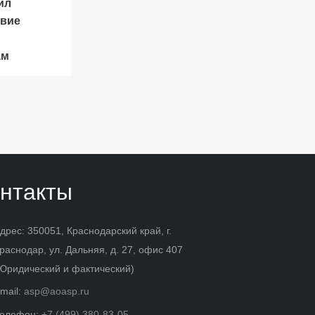
ил
твие
ам
нтакты
дрес: 350051, Краснодарский край, г.
раснодар, ул. Дальняя, д. 27, офис 407
Юридический и фактический)
mail:
asp@aoasp.ru
елефон:
+7 (499) 380-83-05