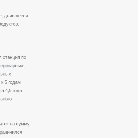
ие, длившееся
родуктов.
я станция по
теринарных
льных
 к 5 годам
а 4,5 года
льного
яток на сумму
граничился