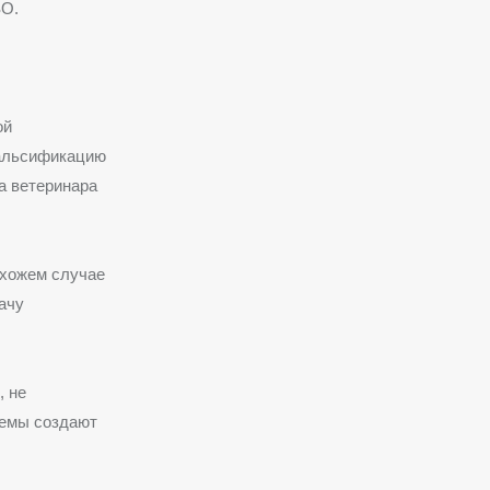
ЗО.
ой
фальсификацию
а ветеринара
схожем случае
ачу
, не
хемы создают