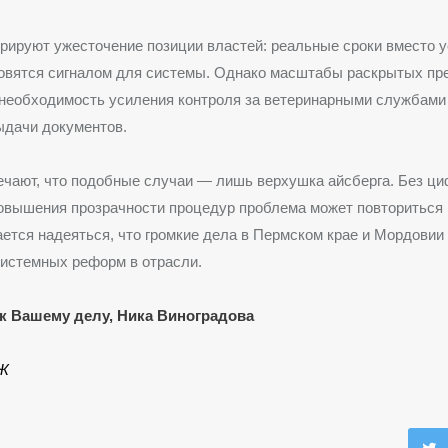
ируют ужесточение позиции властей: реальные сроки вместо 
овятся сигналом для системы. Однако масштабы раскрытых пр
необходимость усиления контроля за ветеринарными службами
ыдачи документов.
чают, что подобные случаи — лишь верхушка айсберга. Без ц
овышения прозрачности процедур проблема может повториться 
ается надеяться, что громкие дела в Пермском крае и Мордовии
истемных реформ в отрасли.
к Вашему делу, Ника Виноградова
Ж