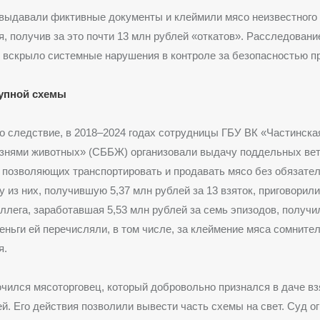
выдавали фиктивные документы и клеймили мясо неизвестного
, получив за это почти 13 млн рублей «откатов». Расследован
, вскрыло системные нарушения в контроле за безопасностью п
тупной схемы
о следствие, в 2018–2024 годах сотрудницы ГБУ ВК «Частинска
езнями животных» (СББЖ) организовали выдачу поддельных ве
 позволяющих транспортировать и продавать мясо без обязате
у из них, получившую 5,37 млн рублей за 13 взяток, приговорили
оллега, заработавшая 5,53 млн рублей за семь эпизодов, получил
еньги ей перечисляли, в том числе, за клеймение мяса сомните
я.
чился мясоторговец, который добровольно признался в даче вз
ей. Его действия позволили вывести часть схемы на свет. Суд о