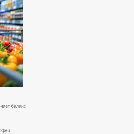
еняет баланс
мофей