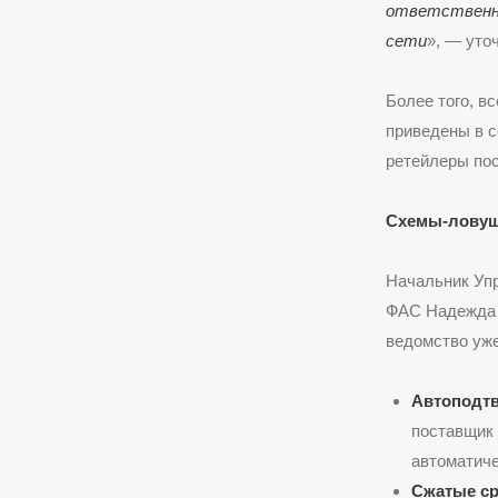
ответственно
сети
», — уто
Более того, 
приведены в с
ретейлеры пос
Схемы-ловушк
Начальник Упр
ФАС Надежда 
ведомство уже
Автоподтв
поставщик 
автоматиче
Сжатые ср