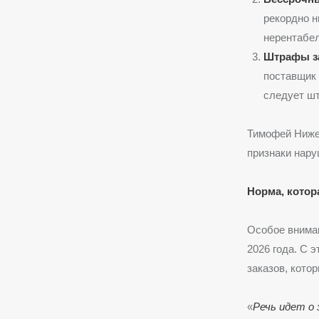
рекордно н
нерентабе
Штрафы за
поставщик 
следует ш
Тимофей Ниже
признаки нару
Норма, котор
Особое вниман
2026 года. С 
заказов, кото
«
Речь идет о 