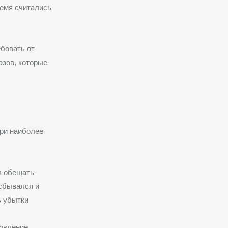
ремя считались
ебовать от
азов, которые
ри наиболее
в обещать
 сбывался и
ь убытки
овление