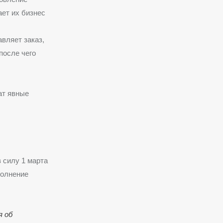
ает их бизнес
вляет заказ,
после чего
ат явные
 силу 1 марта
полнение
я об