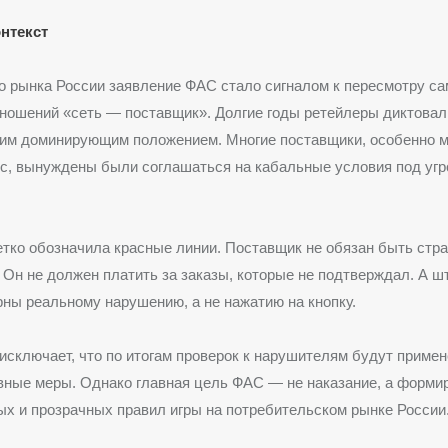
нтекст
о рынка России заявление ФАС стало сигналом к пересмотру с
ошений «сеть — поставщик». Долгие годы ретейлеры диктовал
оим доминирующим положением. Многие поставщики, особенно 
с, вынуждены были соглашаться на кабальные условия под угр
тко обозначила красные линии. Поставщик не обязан быть стр
 Он не должен платить за заказы, которые не подтверждал. А
ны реальному нарушению, а не нажатию на кнопку.
исключает, что по итогам проверок к нарушителям будут приме
вные меры. Однако главная цель ФАС — не наказание, а форми
х и прозрачных правил игры на потребительском рынке России