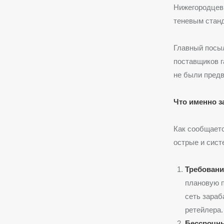
Нижегородцев 
теневым станд
Главный посыл
поставщиков г
не были предв
Что именно 
Как сообщаетс
острые и сис
Требовани
плановую п
сеть зараб
ретейлера.
Бессрочн