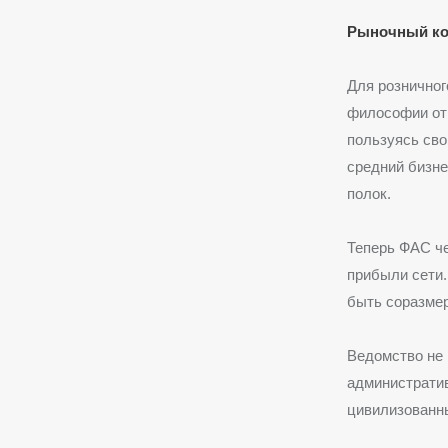
Рыночный ко
Для розничног
философии отн
пользуясь св
средний бизне
полок.
Теперь ФАС че
прибыли сети.
быть соразмер
Ведомство не 
администрати
цивилизованны