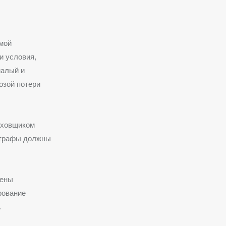
амой
и условия,
малый и
озой потери
аховщиком
 штрафы должны
нены
рование
.