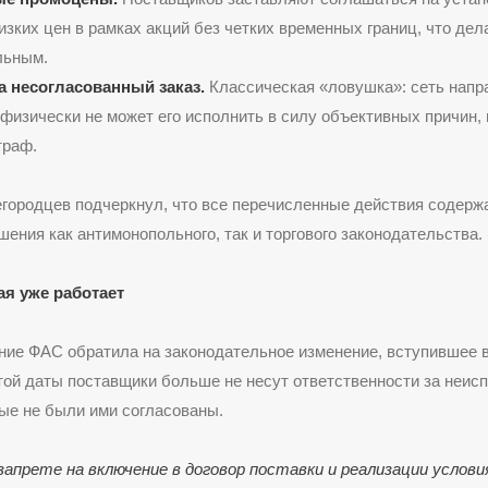
изких цен в рамках акций без четких временных границ, что дел
льным.
 несогласованный заказ.
Классическая «ловушка»: сеть напра
физически не может его исполнить в силу объективных причин, 
траф.
городцев подчеркнул, что все перечисленные действия содерж
шения как антимонопольного, так и торгового законодательства.
ая уже работает
ие ФАС обратила на законодательное изменение, вступившее в
этой даты поставщики больше не несут ответственности за неис
рые не были ими согласованы.
запрете на включение в договор поставки и реализации услови