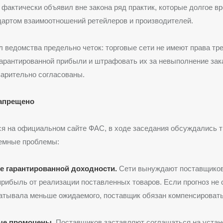
фактически объявил вне закона ряд практик, которые долгое в
артом взаимоотношений ретейлеров и производителей.
 ведомства предельно четок: торговые сети не имеют права тр
арантированной прибыли и штрафовать их за невыполнение зак
арительно согласованы.
запрещено
я на официальном сайте ФАС, в ходе заседания обсуждались т
темные проблемы:
е гарантированной доходности.
Сети вынуждают поставщико
рибыль от реализации поставленных товаров. Если прогноз не
атывала меньше ожидаемого, поставщик обязан компенсироват
ые промоцены.
Поставщиков заставляют соглашаться на устан