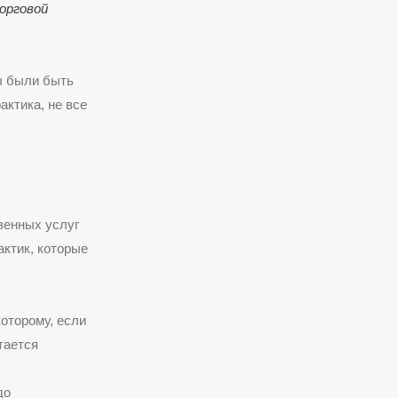
орговой
ы были быть
актика, не все
венных услуг
ктик, которые
оторому, если
тается
до