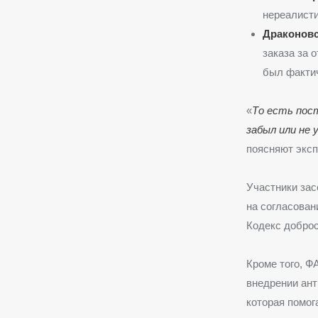
нереалист
Драконов
заказа за 
был фактич
«
То есть пост
забыл или не
поясняют эксп
Участники зас
на согласован
Кодекс доброс
Кроме того, Ф
внедрении ант
которая помог