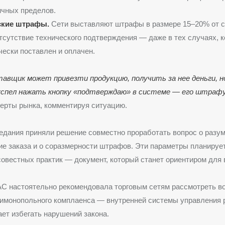
ичных пределов.
ские штрафы.
Сети выставляют штрафы в размере 15–20% от с
отсутствие технического подтверждения — даже в тех случаях, к
ески поставлен и оплачен.
авщик может привезти продукцию, получить за нее деньги, но
 успел нажать кнопку «подтверждаю» в системе — его штра
ерты рынка, комментируя ситуацию.
едания приняли решение совместно проработать вопрос о разу
ие заказа и о соразмерности штрафов. Эти параметры планируе
овестных практик — документ, который станет ориентиром для 
АС настоятельно рекомендовала торговым сетям рассмотреть в
имонопольного комплаенса — внутренней системы управления 
ает избегать нарушений закона.