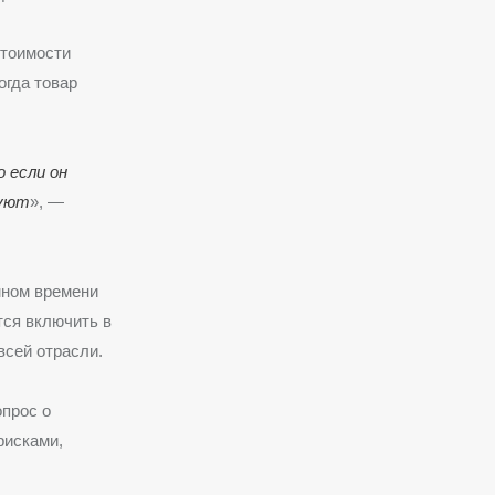
тоимости
огда товар
 если он
фуют
», —
мном времени
тся включить в
всей отрасли.
опрос о
рисками,