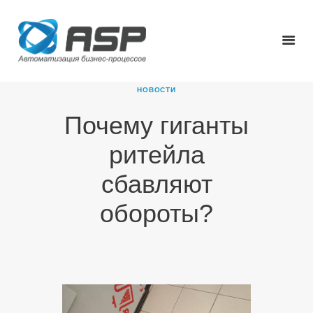
НОВОСТИ
Почему гиганты
ГЛАВНАЯ
ритейла
О КОМПАНИИ
ПРОДУКТЫ
сбавляют
НОВОСТИ
обороты?
КАРЬЕРА
ПАРТНЕРЫ
КОНТАКТЫ