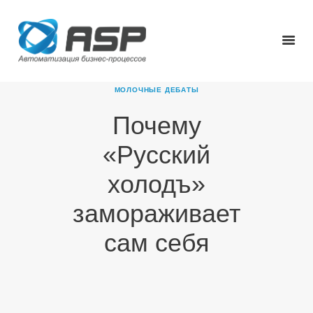
МОЛОЧНЫЕ ДЕБАТЫ
Почему
ГЛАВНАЯ
«Русский
О КОМПАНИИ
ПРОДУКТЫ
холодъ»
НОВОСТИ
замораживает
КАРЬЕРА
ПАРТНЕРЫ
сам себя
КОНТАКТЫ