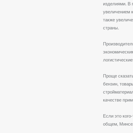
изделиями. В 
увеличением к
также увеличе
страны.
Производители
экономическим
логистические 
Проще сказать
бензин, товар
стройматериал
качестве прим
Если это кого
общем, Минсел