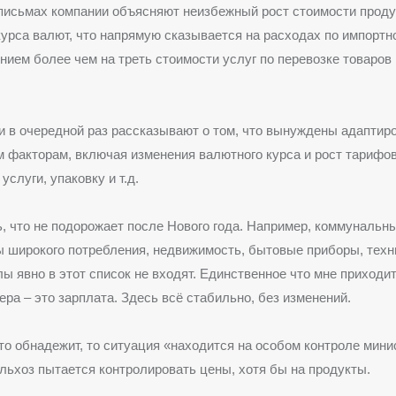
письмах компании объясняют неизбежный рост стоимости прод
урса валют, что напрямую сказывается на расходах по импортн
нием более чем на треть стоимости услуг по перевозке товаров
 в очередной раз рассказывают о том, что вынуждены адаптиро
 факторам, включая изменения валютного курса и рост тарифов
услуги, упаковку и т.д.
, что не подорожает после Нового года. Например, коммунальн
ы широкого потребления, недвижимость, бытовые приборы, техн
ы явно в этот список не входят. Единственное что мне приходит
ера – это зарплата. Здесь всё стабильно, без изменений.
-то обнадежит, то ситуация «находится на особом контроле мини
ьхоз пытается контролировать цены, хотя бы на продукты.