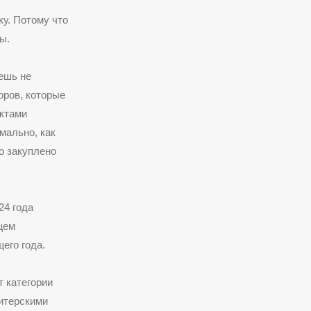
ку. Потому что
ы.
еешь не
оров, которые
ктами
мально, как
то закуплено
24 года
щем
его года.
т категории
дитерскими