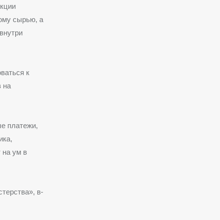
укции
ому сырью, а
 внутри
ваться к
 на
ые платежи,
ика,
 на ум в
стерства», в-