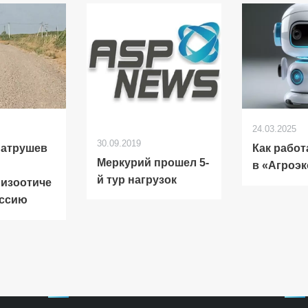
24.03.2025
30.09.2019
Патрушев
Как работ
Меркурий прошел 5-
в «Агроэ
й тур нагрузок
изоотиче
иссию