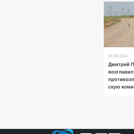
26.08.2024
Дмитрий 
возглавил
противоэп
скую ком