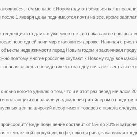
ановишься, тем меньше к Новом году относишься как к праздни
 после 1 января цены поднимаются почти на всё, кроме зарплат
 тенденция эта длится уже много лет, но пока сам не повзросл
после новогодней ночи мир становится дороже. Начиная с риелт
 объекты недвижимости перед Новым годом и заканчивая проду
ожно поэтому многие россияне скупают к Новому году всё макси
 запасаясь, ведь очевидно же что за одну ночь не съесть все ч
сильно кого-то удивлю о том, что и в этот раз перед началом 20
и и поставщики направили уведомления ритейлерам о предстоя
пускных цен на широкий ассортимент товаров с начала следующ
 происходит? Ведь повышение составит от 5% до 20% и затроне
ная от молочной продукции, кофе, соков и риса, заканчивая кон