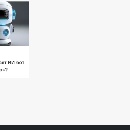
ает ИИ-бот
ко»?