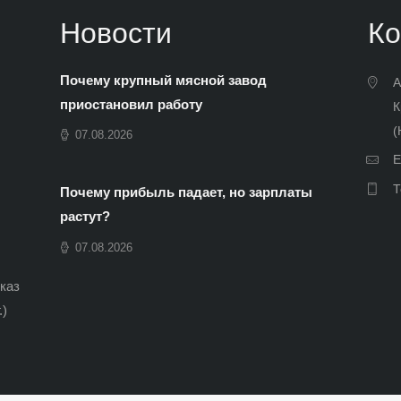
Новости
Ко
Почему крупный мясной завод
А
приостановил работу
К
(
07.08.2026
E
Т
Почему прибыль падает, но зарплаты
растут?
07.08.2026
иказ
.)