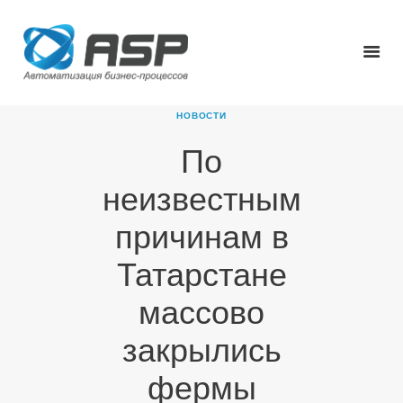
НОВОСТИ
По
ГЛАВНАЯ
неизвестным
О КОМПАНИИ
ПРОДУКТЫ
причинам в
НОВОСТИ
Татарстане
КАРЬЕРА
ПАРТНЕРЫ
массово
КОНТАКТЫ
закрылись
фермы