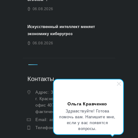
06.08.2026
Искусственный интеллект меняет
экономику киберугроз
06.08.2026
Контакты
Адрес: 350051, Краснодарский край,
г. Краснодар, ул. Дальняя, д. 27,
Ольга Кравченко
офис 407 (Юридический и
Здравствуйте! Готова
фактический)
помочь вам. Напишите мне,
Email:
asp@aoasp.ru
если у вас появятся
вопросы.
Телефон:
+7 (499) 380-83-05