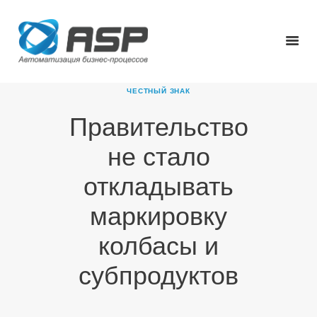
ЧЕСТНЫЙ ЗНАК
Правительство
ГЛАВНАЯ
не стало
О КОМПАНИИ
ПРОДУКТЫ
откладывать
НОВОСТИ
маркировку
КАРЬЕРА
ПАРТНЕРЫ
колбасы и
КОНТАКТЫ
субпродуктов