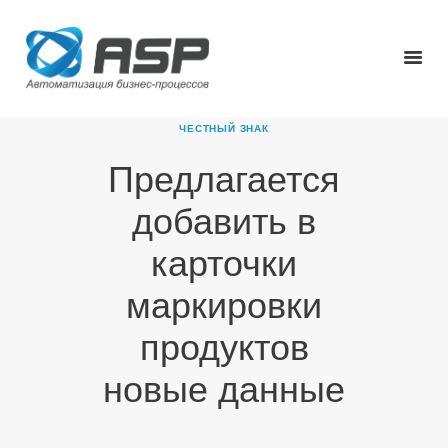
ЧЕСТНЫЙ ЗНАК
Предлагается
ГЛАВНАЯ
добавить в
О КОМПАНИИ
ПРОДУКТЫ
карточки
НОВОСТИ
маркировки
КАРЬЕРА
ПАРТНЕРЫ
продуктов
КОНТАКТЫ
новые данные