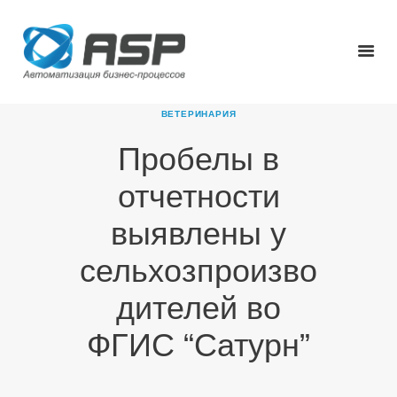
ВЕТЕРИНАРИЯ
Пробелы в
ГЛАВНАЯ
отчетности
О КОМПАНИИ
ПРОДУКТЫ
выявлены у
НОВОСТИ
сельхозпроизво
КАРЬЕРА
ПАРТНЕРЫ
дителей во
КОНТАКТЫ
ФГИС “Сатурн”