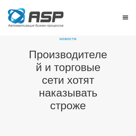
НОВОСТИ
Производителе
ГЛАВНАЯ
й и торговые
О КОМПАНИИ
ПРОДУКТЫ
сети хотят
НОВОСТИ
наказывать
КАРЬЕРА
ПАРТНЕРЫ
строже
КОНТАКТЫ