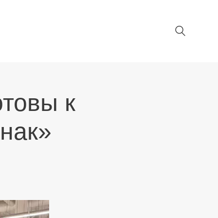
отовы к
знак»