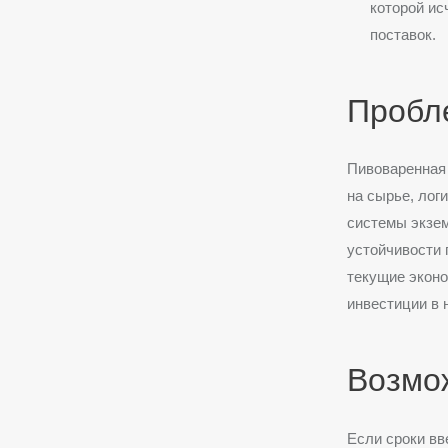
которой ис
поставок.
Пробл
Пивоваренная 
на сырье, лог
системы экзем
устойчивости 
текущие эконо
инвестиции в 
Возмо
Если сроки вв