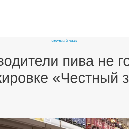
ГЛАВНАЯ
О
КОМПАНИИ
ЧЕСТНЫЙ ЗНАК
ПРОДУКТЫ
одители пива не г
НОВОСТИ
КАРЬЕРА
ировке «Честный 
ПАРТНЕРЫ
КОНТАКТЫ