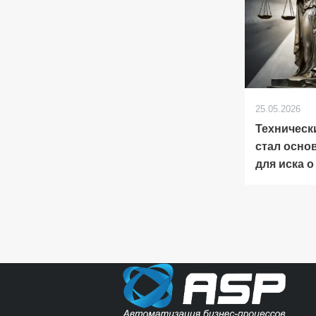
25.05.2026
Техническ
стал осно
для иска о