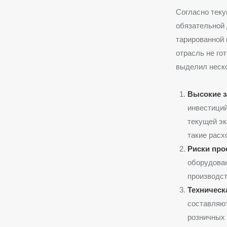
Согласно теку
обязательной 
тарированной 
отрасль не го
выделил неск
Высокие з
инвестиций
текущей эк
такие расх
Риски про
оборудован
производст
Техническ
составляют
розничных 