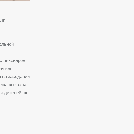
или
гольной
х пивоваров
н год.
 на заседании
тива вызвала
водителей, но