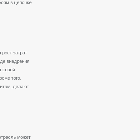
боям в цепочке
 рост затрат
иде внедрения
ансовой
роме того,
дитам, делают
отрасль может