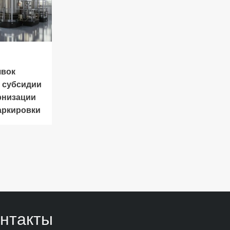
явок
а субсидии
рнизации
аркировки
нтакты