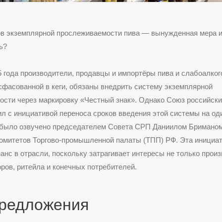
ов экземплярной прослеживаемости пива — вынужденная мера 
ь?
5 года производители, продавцы и импортёры пива и слабоалко
сфасованной в кеги, обязаны внедрить систему экземплярной
сти через маркировку «Честный знак». Однако Союз российски
л с инициативой переноса сроков введения этой системы на оди
было озвучено председателем Совета СРП Даниилом Бриманом
омитетов Торгово-промышленной палаты (ТПП) РФ. Эта инициа
анс в отрасли, поскольку затрагивает интересы не только произ
ров, ритейла и конечных потребителей.
предложения