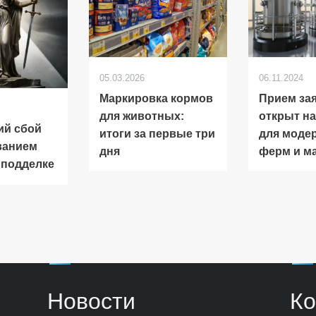
05.03.2026
06.11.2024
Маркировка кормов
Прием за
для животных:
открыт н
ий сбой
итоги за первые три
для моде
ванием
дня
ферм и м
 подделке
Новости
Ко