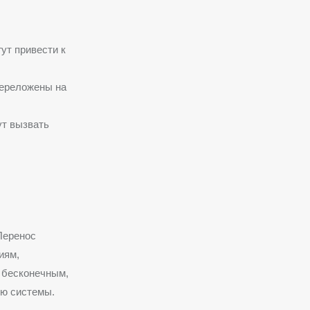
ут привести к
переложены на
ут вызвать
Перенос
иям,
л бесконечным,
ию системы.