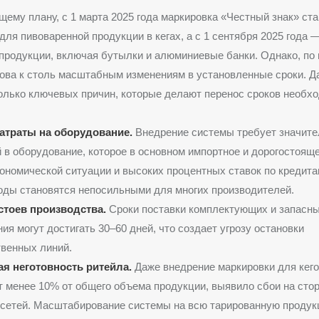
щему плану, с 1 марта 2025 года маркировка «Честный знак» ста
для пивоваренной продукции в кегах, а с 1 сентября 2025 года 
продукции, включая бутылки и алюминиевые банки. Однако, по
това к столь масштабным изменениям в установленные сроки. 
олько ключевых причин, которые делают перенос сроков необх
атраты на оборудование.
Внедрение системы требует значит
 в оборудование, которое в основном импортное и дорогостояще
ономической ситуации и высоких процентных ставок по кредита
оды становятся непосильными для многих производителей.
стоев производства.
Сроки поставки комплектующих и запасны
ия могут достигать 30–60 дней, что создает угрозу остановки
венных линий.
ая неготовность ритейла.
Даже внедрение маркировки для кего
 менее 10% от общего объема продукции, выявило сбои на сто
сетей. Масштабирование системы на всю тарированную продук