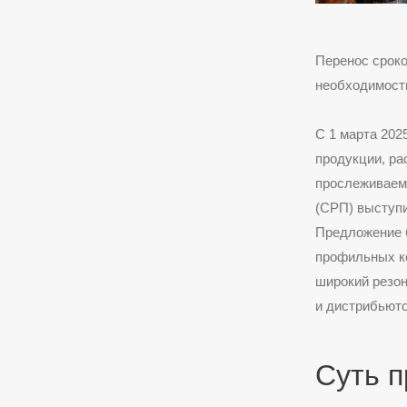
Перенос срок
необходимост
С 1 марта 202
продукции, ра
прослеживаемо
(СРП) выступи
Предложение 
профильных к
широкий резон
и дистрибьюто
Суть 