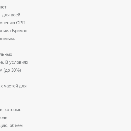
нет
— для всей
 мнению СРП,
Даниил Бриман
одимым:
ельных
е. В условиях
м (до 30%)
х частей для
в, которые
роне
цию, объем