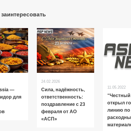
 заинтересовать
24.02.2026
11.05.2022
ssia —
Сила, надёжность,
“Честный
идор для
ответственность:
открыл г
поздравление с 23
линию по
ов
февраля от АО
расходны
«АСП»
материал