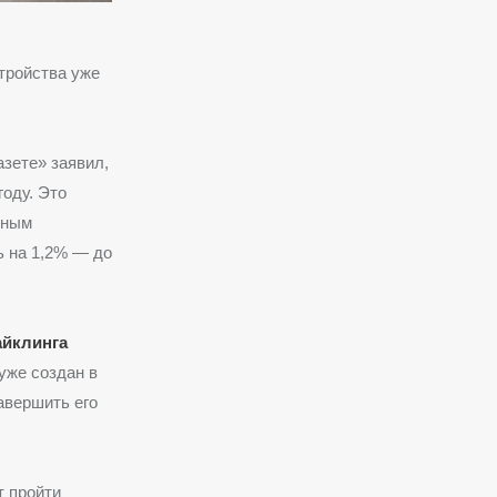
тройства уже
азете» заявил,
году.
Это
нным
ь на 1,2% — до
айклинга
уже создан в
авершить его
т пройти