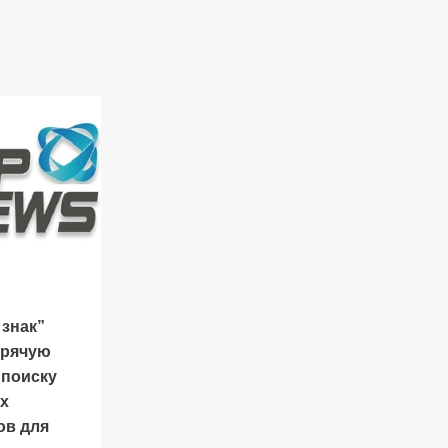
 знак”
орячую
 поиску
х
ов для