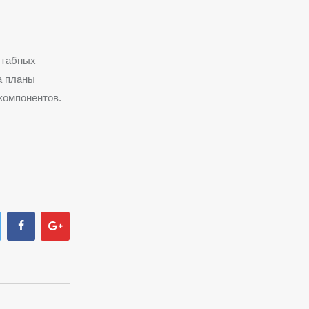
штабных
а планы
компонентов.