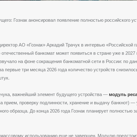
щего: Гознак анонсировал появление полностью российского ус
иректор АО «Гознак» Аркадий Трачук в интервью «Российской г
 отечественный банкомат может появиться в стране уже в 2027 
звучало на фоне сокращения банкоматной сети в России: по да
за первые три месяца 2026 года количество устройств снизилос
штук.
ачука, важнейший элемент будущего устройства —
модуль рес
а прием, проверку подлинности, хранение и выдачу банкнот) — 
ного образца. До конца 2026 года Гознак планирует полностью з
 массовому использованию еще не завершен. Модулю предстои