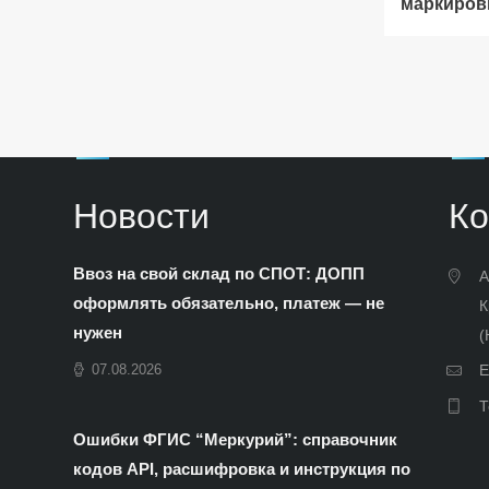
маркиров
Новости
Ко
Ввоз на свой склад по СПОТ: ДОПП
А
оформлять обязательно, платеж — не
К
нужен
(
E
07.08.2026
Т
Ошибки ФГИС “Меркурий”: справочник
кодов API, расшифровка и инструкция по