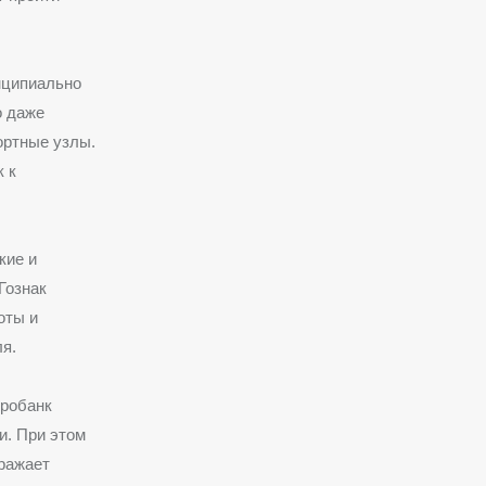
нципиально
о даже
ортные узлы.
 к
кие и
Гознак
оты и
я.
тробанк
и.
При этом
тражает