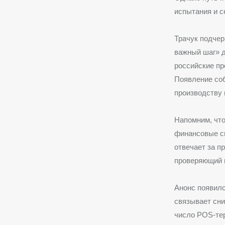
испытания и
с
Трачук подчер
важный шаг» д
российские пр
Появление соб
производству 
Напомним, что
финансовые си
отвечает за п
проверяющий и
Анонс появилс
связывает сни
число POS-тер