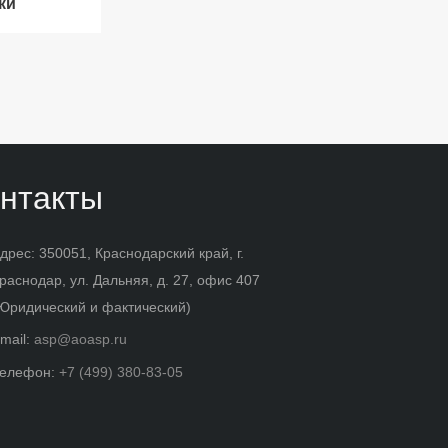
ки
нтакты
дрес: 350051, Краснодарский край, г.
раснодар, ул. Дальняя, д. 27, офис 407
Юридический и фактический)
mail:
asp@aoasp.ru
елефон:
+7 (499) 380-83-05