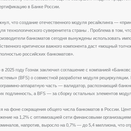
ертификацию в Банке России.
кнул, что создание отечественного модуля ресайклинга — «при
ля технологического суверенитета страны
. Проблема в том, чт
оизводители банкоматов сегодня вынуждены использовать имп
ственного критически важного компонента даст «мощный толчок
полностью российских банкоматов».
 в 2025 году Гознак заключил соглашение с компанией «Банковс
стемы» (BFS) о совместной разработке модуля рециркуляции. 
рограммно-аппаратную часть — валидатор, распознающий банкн
х подлинность, а BFS — за сборку остальных элементов модул
я на фоне сокращения общего числа банкоматов в России. Цен
жение на 1,2% с оптимизацией сети финансовыми организациям
миналов, напротив, выросло на 0,7% — до 5,4 миллиона, что о