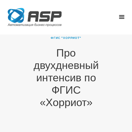
ФГИС "ХОРРИОТ"
Про
ГЛАВНАЯ
двухдневный
О КОМПАНИИ
ПРОДУКТЫ
интенсив по
НОВОСТИ
ФГИС
КАРЬЕРА
ПАРТНЕРЫ
«Хорриот»
КОНТАКТЫ