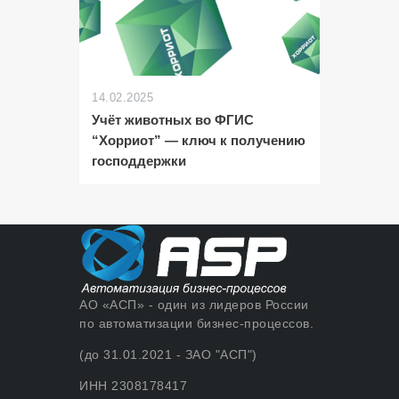
14.02.2025
Учёт животных во ФГИС
“Хорриот” — ключ к получению
господдержки
АО «АСП» - один из лидеров России
по автоматизации бизнес-процессов.
(до 31.01.2021 - ЗАО "АСП")
ИНН 2308178417