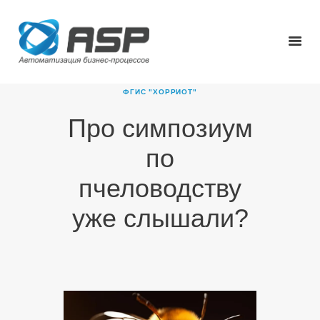
ФГИС "ХОРРИОТ"
Про симпозиум
ГЛАВНАЯ
по
О КОМПАНИИ
ПРОДУКТЫ
пчеловодству
НОВОСТИ
уже слышали?
КАРЬЕРА
ПАРТНЕРЫ
КОНТАКТЫ