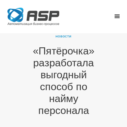
НОВОСТИ
«Пятёрочка»
ГЛАВНАЯ
разработала
О КОМПАНИИ
ПРОДУКТЫ
выгодный
НОВОСТИ
способ по
КАРЬЕРА
ПАРТНЕРЫ
найму
КОНТАКТЫ
персонала