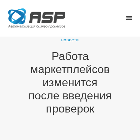
НОВОСТИ
Работа
ГЛАВНАЯ
маркетплейсов
О КОМПАНИИ
ПРОДУКТЫ
изменится
НОВОСТИ
после введения
КАРЬЕРА
ПАРТНЕРЫ
проверок
КОНТАКТЫ