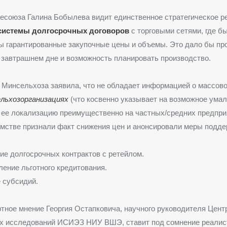
есоюза Галина Бобылева видит единственное стратегическое 
системы долгосрочных договоров
с торговыми сетями, где б
ы гарантированные закупочные цены и объемы. Это дало бы пр
 завтрашнем дне и возможность планировать производство.
 Минсельхоза заявила, что не обладает информацией о массов
ельхозорганизациях
(что косвенно указывает на возможное ума
ее локализацию преимущественно на частных/средних предпри
мстве признали факт снижения цен и анонсировали меры подде
е долгосрочных контрактов с ретейлом.
ение льготного кредитования.
 субсидий.
тное мнение Георгия Остапковича, научного руководителя Цент
х исследований ИСИЭЗ НИУ ВШЭ, ставит под сомнение реалис