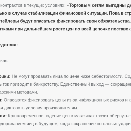
контрактов в текущих условиях:
«Торговым сетям выгодны д
ько в случае стабилизации финансовой ситуации. Пока в ст
тейлеры будут опасаться фиксировать свои обязательства, 
ытками при дальнейшем росте цен по всей цепочке поставок
едствия:
вая:
рики:
Не могут продавать яйца по цене ниже себестоимости. С
ыток приводит к банкротству. Единственный выход — сокращени
арскими методами.
:
Опасаются фиксировать цены из-за инфляционных рисков и к
я диктовать условия производителям.
ли:
Кратковременное падение цен в магазинах грозит обернуть
одорожанием яиц в будущем, когда сокращение поголовья удари