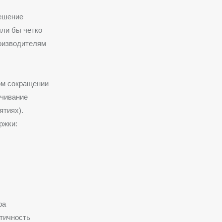
решение
ыли бы четко
оизводителям
ом сокращении
лчивание
ятиях).
ржки:
ра
тичность