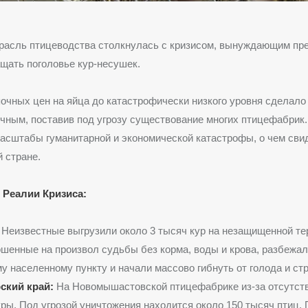
трасль птицеводства столкнулась с кризисом, вынуждающим пр
щать поголовье кур-несушек.
очных цен на яйца до катастрофически низкого уровня сделало
чным, поставив под угрозу существование многих птицефабрик
асштабы гуманитарной и экономической катастрофы, о чем св
й стране.
Реалии Кризиса:
Неизвестные выгрузили около 3 тысяч кур на незащищенной те
шенные на произвол судьбы без корма, воды и крова, разбежал
 населенному пункту и начали массово гибнуть от голода и стр
ский край:
На Новомышастовской птицефабрике из-за отсутст
ры. Под угрозой уничтожения находится около 150 тысяч птиц.