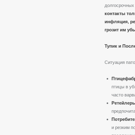
долгосрочных 
контакты тол
инфляция, ре
грозит им уб
Тупик и Посл
Ситуация пато
Птицефаб
птицы в уб
часто варв
Ретейлеры
предпочита
Потребите
и резким п