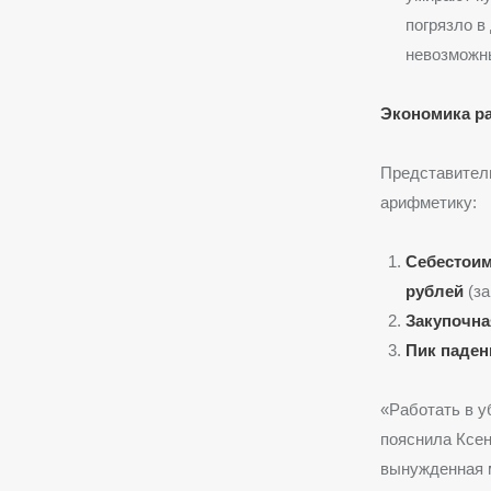
погрязло в
невозможн
Экономика ра
Представител
арифметику:
Себестоим
рублей
(за
Закупочна
Пик паден
«Работать в у
пояснила Ксе
вынужденная 