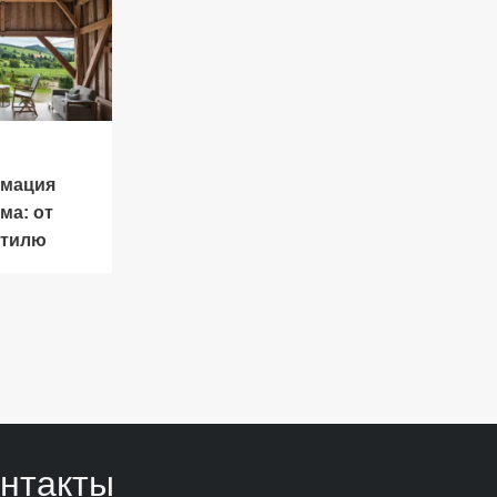
мация
ма: от
стилю
нтакты