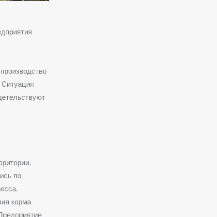
едприятия
 производство
. Ситуация
идетельствуют
рритории.
ись по
есса.
вия корма
 Предприятие