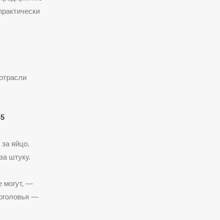
 практически
отрасли
-5
за яйцо.
за штуку.
 могут, —
оголовья —