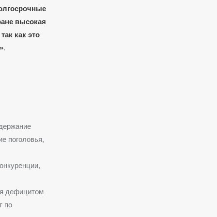
олгосрочные
ране высокая
так как это
»
.
одержание
е поголовья,
онкуренции,
ся дефицитом
т по