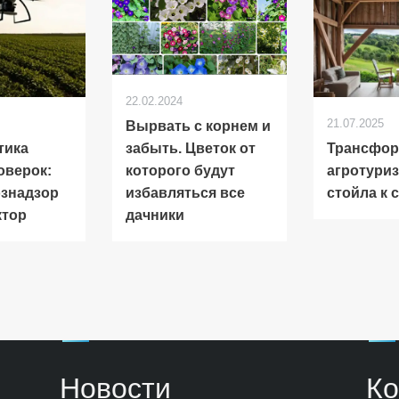
22.02.2024
21.07.2025
Вырвать с корнем и
тика
Трансфор
забыть. Цветок от
оверок:
агротуриз
которого будут
знадзор
стойла к 
избавляться все
ктор
дачники
Новости
Ко