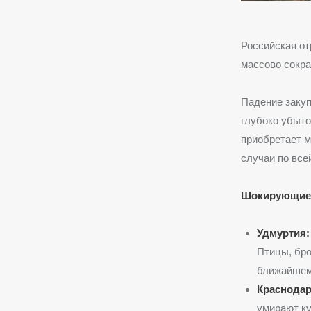
Российская о
массово сокра
Падение закуп
глубоко убыто
приобретает м
случаи по все
Шокирующие 
Удмуртия:
Птицы, бро
ближайшему
Краснодар
умирают ку