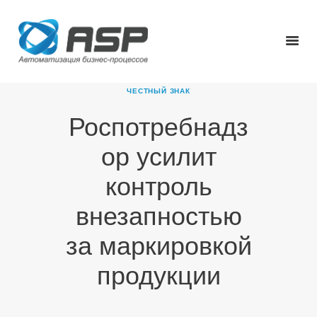
ЧЕСТНЫЙ ЗНАК
Роспотребнадз
ГЛАВНАЯ
ор усилит
О КОМПАНИИ
ПРОДУКТЫ
контроль
НОВОСТИ
внезапностью
КАРЬЕРА
ПАРТНЕРЫ
за маркировкой
КОНТАКТЫ
продукции