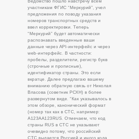
Ведомство пошло навстречу всем
участникам ФГИС “Меркурий”, учел
предложения по поводу указания
номеров транспортных средств и
ввел корректировки.
Теперь
“Меркурий” будет автоматически
распознавать введенные ваши
данные через API-интерфейс и через
web-интерфейс. В частности:
пробелы, разделители, регистр букв
(строчные и прописные),
идентификатор страны. Это если
вкратце. Далее предлагаю вашему
вниманию обратную связь от Николая
Власова (советник РСХН) в более
развернутом виде. “Как указывалось в
этом обзоре, канонический формат
(номер так как в СТС, например:
А123АА123RUS. Отмечаем, что код
страны RUS в СТС не указывают
очевидно потому, что российский
СТС выдается Россией и иного кода