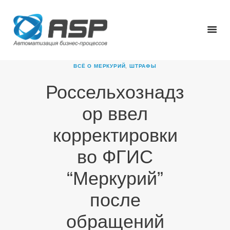
ВСЁ О МЕРКУРИЙ
,
ШТРАФЫ
Россельхознадз
ГЛАВНАЯ
ор ввел
О КОМПАНИИ
ПРОДУКТЫ
корректировки
НОВОСТИ
во ФГИС
КАРЬЕРА
ПАРТНЕРЫ
“Меркурий”
КОНТАКТЫ
после
обращений