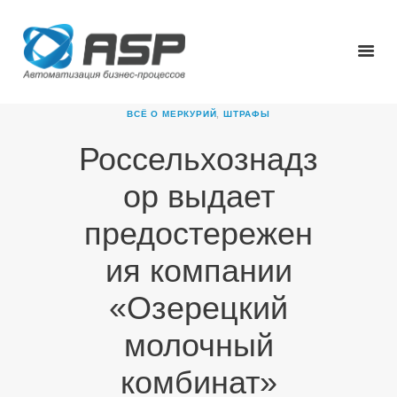
ВСЁ О МЕРКУРИЙ
,
ШТРАФЫ
Россельхознадз
ГЛАВНАЯ
ор выдает
О КОМПАНИИ
ПРОДУКТЫ
предостережен
НОВОСТИ
ия компании
КАРЬЕРА
ПАРТНЕРЫ
«Озерецкий
КОНТАКТЫ
молочный
комбинат»