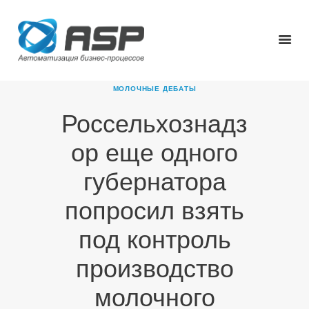
МОЛОЧНЫЕ ДЕБАТЫ
Россельхознадз
ГЛАВНАЯ
ор еще одного
О КОМПАНИИ
ПРОДУКТЫ
губернатора
НОВОСТИ
попросил взять
КАРЬЕРА
ПАРТНЕРЫ
под контроль
КОНТАКТЫ
производство
молочного