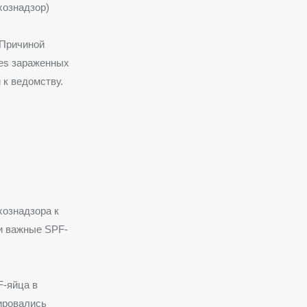
хознадзор)
 Причиной
nes зараженных
 к ведомству.
ознадзора к
и важные SPF-
F-яйца в
ировались