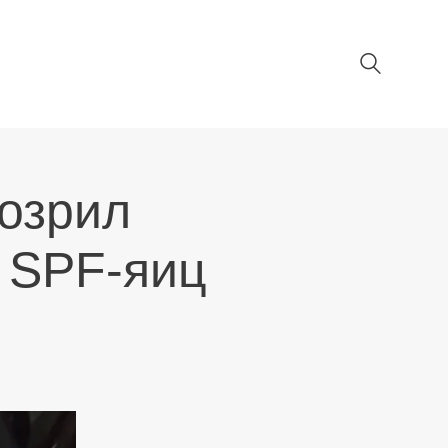
озрил
 SPF-яиц