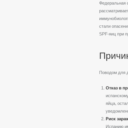
Федеральная с
рассматривает
иммунобиолог
стали опасени
SPF-яиц при п
Причи
Поводом для д
Отказ в п
испанскому
яйца, оста
уведомлени
Риск зара
Испанию им