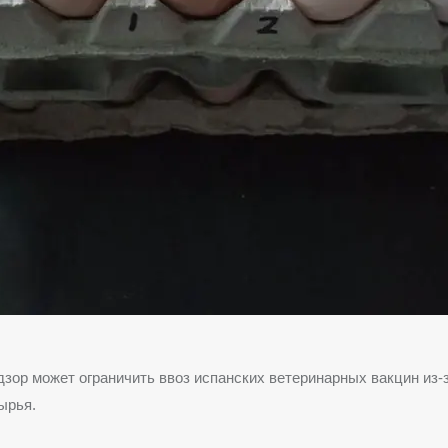
зор может ограничить ввоз испанских ветеринарных вакцин из-
ырья.