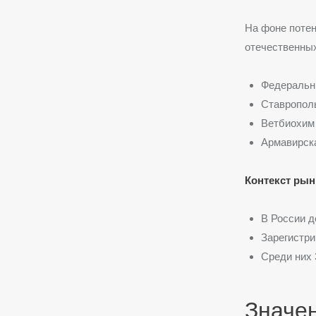
На фоне поте
отечественных
Федеральн
Ставропол
Ветбиохим
Армавирск
Контекст рын
В России д
Зарегистри
Среди них 
Значе