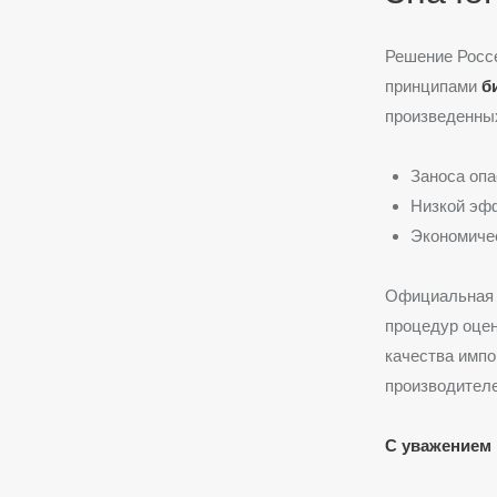
Решение Росс
принципами
б
произведенных
Заноса опа
Низкой эфф
Экономичес
Официальная 
процедур оцен
качества имп
производителе
С уважением 