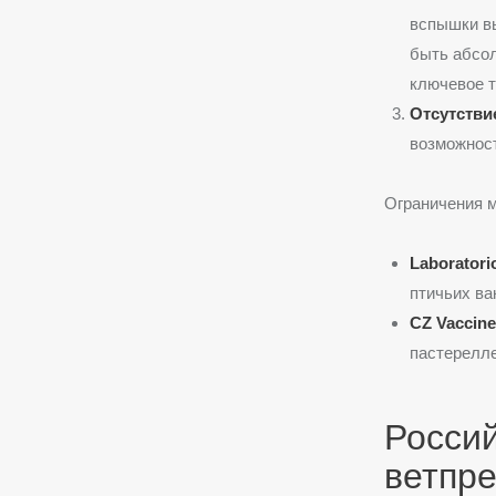
вспышки вы
быть абсол
ключевое т
Отсутстви
возможност
Ограничения м
Laboratori
птичьих ва
CZ Vaccine
пастерелле
Россий
ветпр