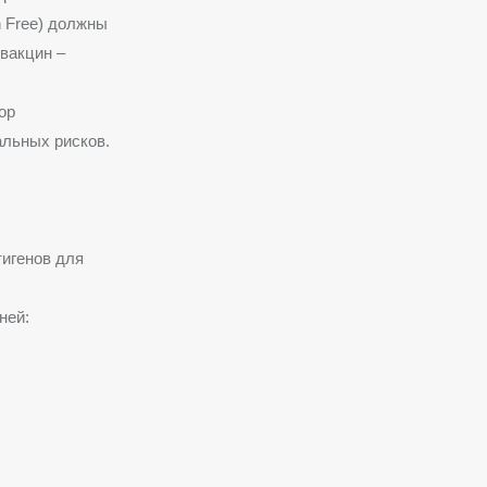
n Free) должны
вакцин –
ор
альных рисков.
игенов для
ней: