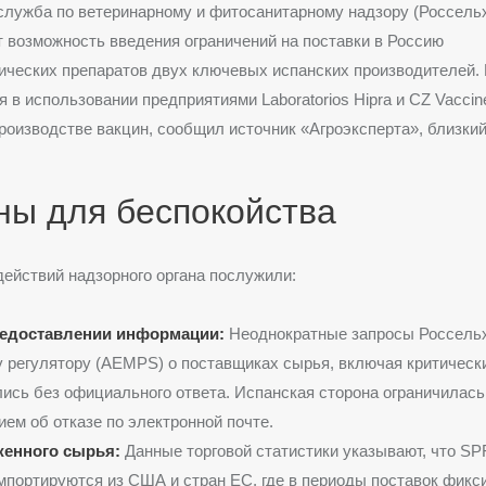
лужба по ветеринарному и фитосанитарному надзору (Россель
 возможность введения ограничений на поставки в Россию
ических препаратов двух ключевых испанских производителей.
я в использовании предприятиями Laboratorios Hipra и CZ Vacci
роизводстве вакцин, сообщил источник «Агроэксперта», близкий
ны для беспокойства
ействий надзорного органа послужили:
редоставлении информации:
Неоднократные запросы Россельх
 регулятору (AEMPS) о поставщиках сырья, включая критическ
лись без официального ответа. Испанская сторона ограничилась
ем об отказе по электронной почте.
женного сырья:
Данные торговой статистики указывают, что SP
портируются из США и стран ЕС, где в периоды поставок фикс