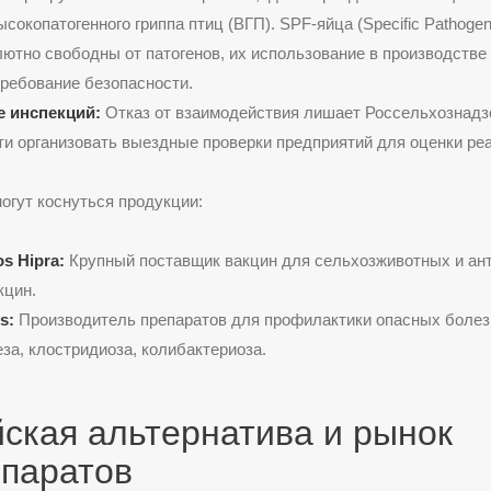
сокопатогенного гриппа птиц (ВГП). SPF-яйца (Specific Pathoge
ютно свободны от патогенов, их использование в производстве 
ребование безопасности.
е инспекций:
Отказ от взаимодействия лишает Россельхознадз
и организовать выездные проверки предприятий для оценки ре
огут коснуться продукции:
os Hipra:
Крупный поставщик вакцин для сельхозживотных и ант
кцин.
s:
Производитель препаратов для профилактики опасных болез
за, клостридиоза, колибактериоза.
ская альтернатива и рынок
епаратов